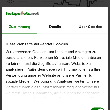
450 €
400 €
350 €
Zustimmung
Details
Über Cookies
300 €
Diese Webseite verwendet Cookies
250 €
September
Januar
Mai
Wir verwenden Cookies, um Inhalte und Anzeigen zu
2025
2026
2026
personalisieren, Funktionen für soziale Medien anbieten
lose Ware
Sackware
zu können und die Zugriffe auf unsere Website zu
analysieren. Außerdem geben wir Informationen zu Ihrer
Die aktuelle Preisentwicklung für Holzpellets in Deutschland
Verwendung unserer Website an unsere Partner für
können Sie jederzeit auf unserer
Pelletspreise
-Seite
soziale Medien, Werbung und Analysen weiter. Unsere
nachvollziehen.
Partner führen diese Informationen möglicherweise mit
weiteren Daten zusammen, die Sie ihnen bereitgestellt
haben oder die sie im Rahmen Ihrer Nutzung der Dienste
gesammelt haben.
Einwilligungsauswahl
Höchst- und Tiefststände der