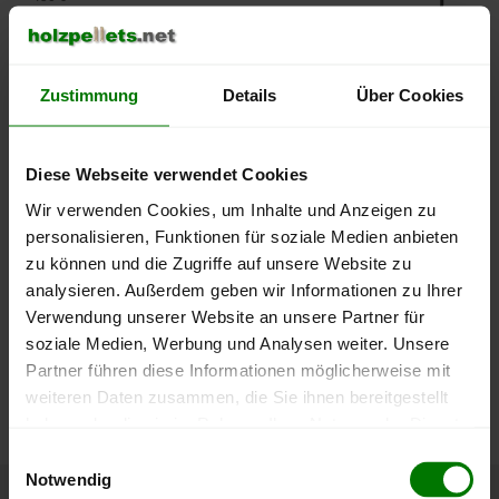
400 €
Zustimmung
Details
Über Cookies
350 €
Diese Webseite verwendet Cookies
300 €
Wir verwenden Cookies, um Inhalte und Anzeigen zu
personalisieren, Funktionen für soziale Medien anbieten
250 €
September
Januar
Mai
zu können und die Zugriffe auf unsere Website zu
2025
2026
2026
analysieren. Außerdem geben wir Informationen zu Ihrer
lose Ware
Sackware
Verwendung unserer Website an unsere Partner für
soziale Medien, Werbung und Analysen weiter. Unsere
Die aktuelle Preisentwicklung für Holzpellets in Deutschland
Partner führen diese Informationen möglicherweise mit
können Sie jederzeit auf unserer
Pelletspreise
-Seite
weiteren Daten zusammen, die Sie ihnen bereitgestellt
nachvollziehen.
haben oder die sie im Rahmen Ihrer Nutzung der Dienste
gesammelt haben.
Einwilligungsauswahl
Notwendig