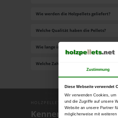
Wie werden die Holzpellets geliefert?
Welche Qualität haben die Pellets?
Wie lange ist die Lieferzeit der Pellets?
Welche Zahlungsarten gibt es?
Zustimmung
Diese Webseite verwendet 
Wir verwenden Cookies, um I
und die Zugriffe auf unsere 
HOLZPELLETS.NET APP
Website an unsere Partner fü
Kennen Sie schon uns
möglicherweise mit weiteren