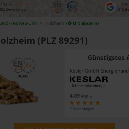
4,93 von 5
4,90
082 Bewertungen
315 B
Landkreis
Neu-Ulm
Holzheim
(
Ort ändern)
Holzheim (PLZ 89291)
Günstigstes 
Keslar GmbH Energiehand
DE345
4,89
von 5
9 Bewertungen