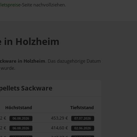
letspreise
-Seite nachvollziehen.
e in Holzheim
Sackware in Holzheim
. Das dazugehörige Datum
t wurde.
pellets Sackware
Höchststand
Tiefststand
22 €
453,29 €
06.08.2026
07.07.2026
22 €
414,60 €
06.08.2026
02.06.2026