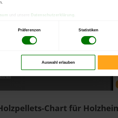
n.
ssum
und unsere
Datenschutzerklärung
.
d direkt online bestellen
m aktuellen Stand
Präferenzen
Statistiken
erfolgen
Auswahl erlauben
fahren
Holzpellets-Chart für Holzhei