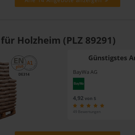
Alle 14 Angebote anzeigen
 für Holzheim (PLZ 89291)
Günstigstes A
BayWa AG
DE314
4,92
von 5
49 Bewertungen