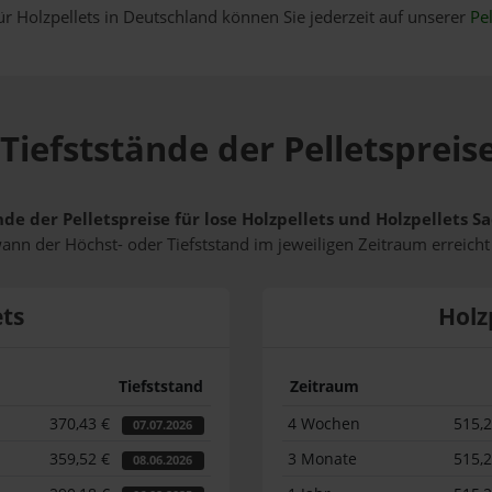
ür Holzpellets in Deutschland können Sie jederzeit auf unserer
Pel
Tiefststände der Pelletspreis
nde der Pelletspreise für lose Holzpellets und Holzpellets 
wann der Höchst- oder Tiefststand im jeweiligen Zeitraum erreich
ets
Holz
Tiefststand
Zeitraum
370,43 €
4 Wochen
515,
07.07.2026
359,52 €
3 Monate
515,
08.06.2026