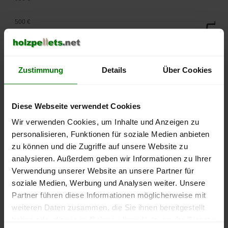
500 €
450 €
400 €
Zustimmung
Details
Über Cookies
350 €
Diese Webseite verwendet Cookies
300 €
Wir verwenden Cookies, um Inhalte und Anzeigen zu
personalisieren, Funktionen für soziale Medien anbieten
250 €
zu können und die Zugriffe auf unsere Website zu
September
Januar
Mai
2025
2026
2026
analysieren. Außerdem geben wir Informationen zu Ihrer
Verwendung unserer Website an unsere Partner für
lose Ware
Sackware
soziale Medien, Werbung und Analysen weiter. Unsere
Die aktuelle Preisentwicklung für Holzpellets in Deutschland
Partner führen diese Informationen möglicherweise mit
können Sie jederzeit auf unserer
Pelletspreise
-Seite
weiteren Daten zusammen, die Sie ihnen bereitgestellt
nachvollziehen.
haben oder die sie im Rahmen Ihrer Nutzung der Dienste