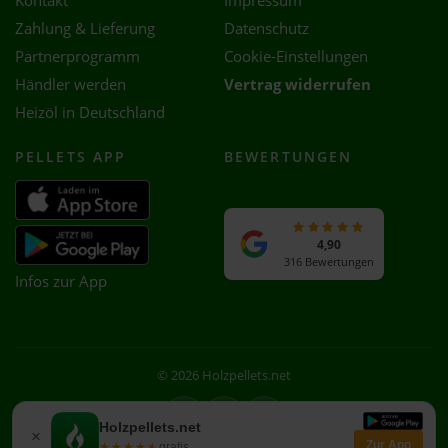
Kontakt
Impressum
Zahlung & Lieferung
Datenschutz
Partnerprogramm
Cookie-Einstellungen
Händler werden
Vertrag widerrufen
Heizöl in Deutschland
PELLETS APP
BEWERTUNGEN
4,90
316 Bewertungen
Infos zur App
© 2026 Holzpellets.net
Facebook
Instagram
WhatsApp
Holzpellets.net
×
Zur App
★★★★★
★★★★★
gratis