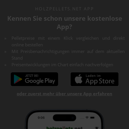
HOLZPELLETS.NET APP
Kennen Sie schon unsere kostenlose
App?
Pelletpreise mit einem Klick vergleichen und direkt
online bestellen
Mit Preisbenachrichtigungen immer auf dem aktuellen
Stand
Preisentwicklungen im Chart einfach nachverfolgen
oder zuerst mehr über unsere App erfahren