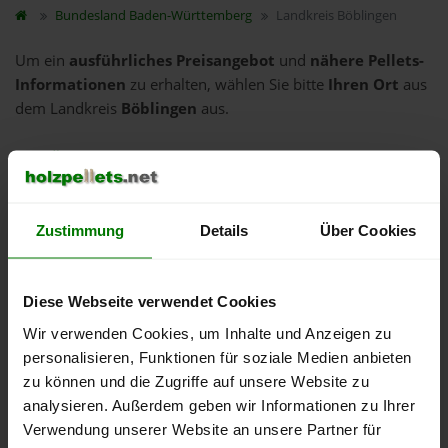
Bundesland
Baden-Württemberg
Landkreis Böblingen
Um ein
ausführliches Preisangebot
und
nähere Pellets-
Informationen
zu erhalten, wählen Sie bitte
Ihren Ort
aus
dem Landkreis
Böblingen
aus.
Aidlingen
Altdorf
Böblingen
Zustimmung
Details
Über Cookies
Bondorf
Deckenpfronn
Diese Webseite verwendet Cookies
Ehningen
Wir verwenden Cookies, um Inhalte und Anzeigen zu
Gärtringen
personalisieren, Funktionen für soziale Medien anbieten
Gäufelden
zu können und die Zugriffe auf unsere Website zu
Grafenau
analysieren. Außerdem geben wir Informationen zu Ihrer
Herrenberg
Verwendung unserer Website an unsere Partner für