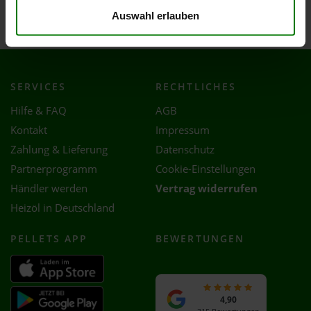
Weissach
Auswahl erlauben
SERVICES
RECHTLICHES
Hilfe & FAQ
AGB
Kontakt
Impressum
Zahlung & Lieferung
Datenschutz
Partnerprogramm
Cookie-Einstellungen
Händler werden
Vertrag widerrufen
Heizöl in Deutschland
PELLETS APP
BEWERTUNGEN
4,90