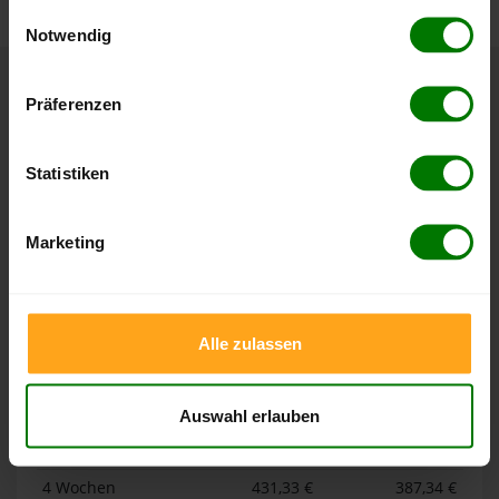
gesammelt haben.
Einwilligungsauswahl
Notwendig
Hier finden Sie unser
Impressum
und unsere
Datenschutzerklärung
.
Höchst- und Tiefststände der
Präferenzen
Pelletspreise in Bollschweil
Statistiken
Die Tabellen zeigen die
Höchst- und Tiefststände der
Pelletspreise für lose Holzpellets und Holzpellets
Marketing
Sackware in Bollschweil
. Das dazugehörige Datum zeigt,
wann der Höchst- oder Tiefststand im jeweiligen Zeitraum
erreicht wurde.
Alle zulassen
Lose Holzpellets
Auswahl erlauben
Zeitraum
Höchststand
Tiefststand
4 Wochen
431,33 €
387,34 €