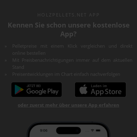
HOLZPELLETS.NET APP
Kennen Sie schon unsere kostenlose
App?
Pelletpreise mit einem Klick vergleichen und direkt
online bestellen
Mit Preisbenachrichtigungen immer auf dem aktuellen
Stand
Preisentwicklungen im Chart einfach nachverfolgen
oder zuerst mehr über unsere App erfahren