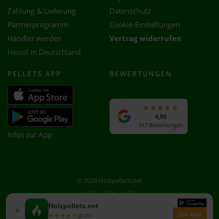
Zahlung & Lieferung
Datenschutz
Partnerprogramm
Cookie-Einstellungen
Händler werden
Vertrag widerrufen
Heizöl in Deutschland
PELLETS APP
BEWERTUNGEN
4,90
317 Bewertungen
Infos zur App
© 2026 Holzpellets.net
Facebook
Instagram
WhatsApp
Holzpellets.net
×
Zur App
★★★★★
★★★★★
gratis