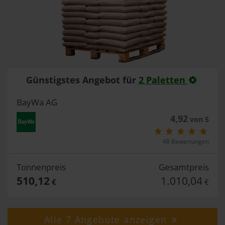
Günstigstes Angebot für
2 Paletten
BayWa AG
4,92
von 5
48 Bewertungen
Tonnenpreis
Gesamtpreis
510,12
1.010,04
€
€
Alle 7 Angebote anzeigen