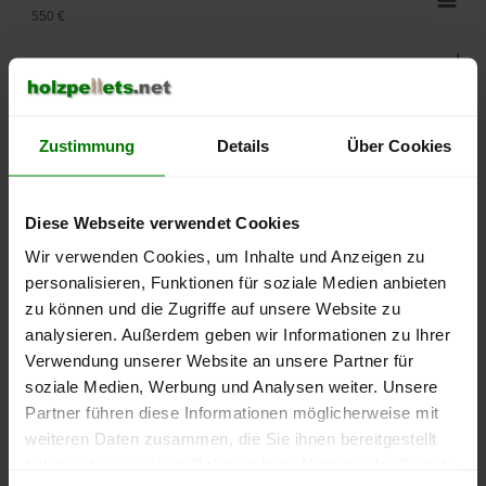
550 €
500 €
450 €
Zustimmung
Details
Über Cookies
400 €
350 €
Diese Webseite verwendet Cookies
Wir verwenden Cookies, um Inhalte und Anzeigen zu
300 €
personalisieren, Funktionen für soziale Medien anbieten
zu können und die Zugriffe auf unsere Website zu
250 €
September
Januar
Mai
analysieren. Außerdem geben wir Informationen zu Ihrer
2025
2026
2026
Verwendung unserer Website an unsere Partner für
lose Ware
Sackware
soziale Medien, Werbung und Analysen weiter. Unsere
Partner führen diese Informationen möglicherweise mit
Die aktuelle Preisentwicklung für Holzpellets in Deutschland
weiteren Daten zusammen, die Sie ihnen bereitgestellt
können Sie jederzeit auf unserer
Pelletspreise
-Seite
haben oder die sie im Rahmen Ihrer Nutzung der Dienste
nachvollziehen.