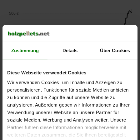
500 €
450 €
400 €
Zustimmung
Details
Über Cookies
350 €
300 €
Diese Webseite verwendet Cookies
Wir verwenden Cookies, um Inhalte und Anzeigen zu
250 €
personalisieren, Funktionen für soziale Medien anbieten
September
Januar
Mai
2025
2026
2026
zu können und die Zugriffe auf unsere Website zu
analysieren. Außerdem geben wir Informationen zu Ihrer
lose Ware
Sackware
Verwendung unserer Website an unsere Partner für
Die aktuelle Preisentwicklung für Holzpellets in Deutschland
soziale Medien, Werbung und Analysen weiter. Unsere
können Sie jederzeit auf unserer
Pelletspreise
-Seite
Partner führen diese Informationen möglicherweise mit
nachvollziehen.
weiteren Daten zusammen, die Sie ihnen bereitgestellt