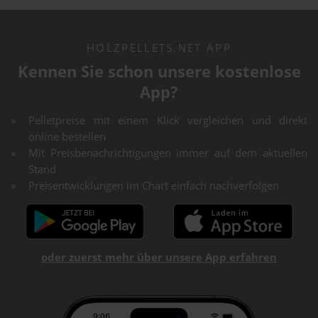
HOLZPELLETS.NET APP
Kennen Sie schon unsere kostenlose
App?
Pelletpreise mit einem Klick vergleichen und direkt
online bestellen
Mit Preisbenachrichtigungen immer auf dem aktuellen
Stand
Preisentwicklungen im Chart einfach nachverfolgen
oder zuerst mehr über unsere App erfahren