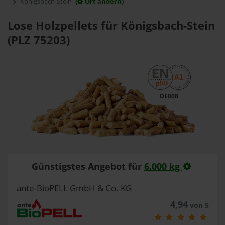
Königsbach-Stein
(
Ort ändern)
Lose Holzpellets für Königsbach-Stein
(PLZ 75203)
DE008
Günstigstes Angebot für
6.000 kg
ante-BioPELL GmbH & Co. KG
4,94
von 5