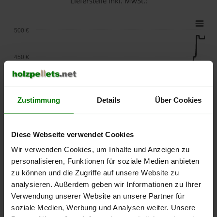
Lieferstelle inkl. MwSt.:
500 €
450 €
400 €
Zustimmung
Details
Über Cookies
350 €
Diese Webseite verwendet Cookies
300 €
Wir verwenden Cookies, um Inhalte und Anzeigen zu
personalisieren, Funktionen für soziale Medien anbieten
250 €
September
Januar
Mai
zu können und die Zugriffe auf unsere Website zu
2025
2026
2026
analysieren. Außerdem geben wir Informationen zu Ihrer
lose Ware
Sackware
Verwendung unserer Website an unsere Partner für
soziale Medien, Werbung und Analysen weiter. Unsere
Die aktuelle Preisentwicklung für Holzpellets in Deutschland