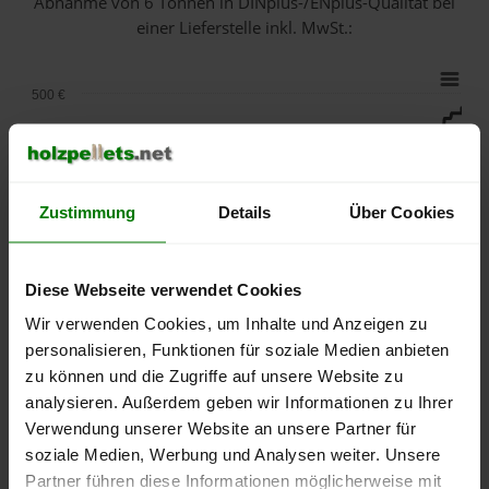
Abnahme
von 6 Tonnen
in DINplus-/ENplus-Qualität bei
einer Lieferstelle inkl. MwSt.:
500 €
450 €
Zustimmung
Details
Über Cookies
400 €
350 €
Diese Webseite verwendet Cookies
Wir verwenden Cookies, um Inhalte und Anzeigen zu
300 €
personalisieren, Funktionen für soziale Medien anbieten
zu können und die Zugriffe auf unsere Website zu
250 €
analysieren. Außerdem geben wir Informationen zu Ihrer
September
Januar
Mai
Verwendung unserer Website an unsere Partner für
2025
2026
2026
soziale Medien, Werbung und Analysen weiter. Unsere
lose Ware
Sackware
Partner führen diese Informationen möglicherweise mit