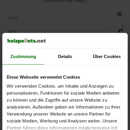
Lieferstelle inkl. MwSt.:
550 €
500 €
450 €
Zustimmung
Details
Über Cookies
400 €
350 €
Diese Webseite verwendet Cookies
300 €
Wir verwenden Cookies, um Inhalte und Anzeigen zu
personalisieren, Funktionen für soziale Medien anbieten
250 €
zu können und die Zugriffe auf unsere Website zu
September
Januar
Mai
analysieren. Außerdem geben wir Informationen zu Ihrer
2025
2026
2026
Verwendung unserer Website an unsere Partner für
lose Ware
Sackware
soziale Medien, Werbung und Analysen weiter. Unsere
Die aktuelle Preisentwicklung für Holzpellets in Deutschland
Partner führen diese Informationen möglicherweise mit