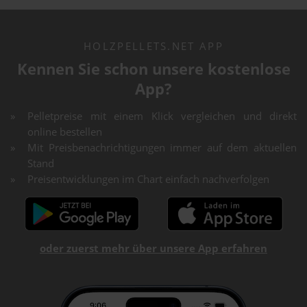
HOLZPELLETS.NET APP
Kennen Sie schon unsere kostenlose
App?
Pelletpreise mit einem Klick vergleichen und direkt
online bestellen
Mit Preisbenachrichtigungen immer auf dem aktuellen
Stand
Preisentwicklungen im Chart einfach nachverfolgen
oder zuerst mehr über unsere App erfahren