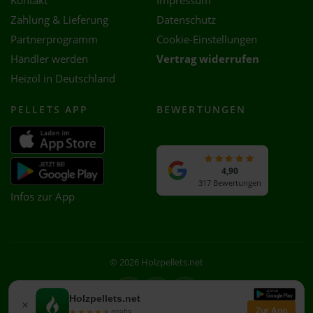
Kontakt
Impressum
Zahlung & Lieferung
Datenschutz
Partnerprogramm
Cookie-Einstellungen
Händler werden
Vertrag widerrufen
Heizöl in Deutschland
PELLETS APP
BEWERTUNGEN
4,90
317 Bewertungen
Infos zur App
© 2026 Holzpellets.net
Facebook
Instagram
WhatsApp
Holzpellets.net
×
Zur App
★★★★★
★★★★★
gratis