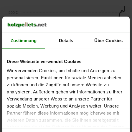
500 €
450 €
400 €
Zustimmung
Details
Über Cookies
350 €
Diese Webseite verwendet Cookies
300 €
Wir verwenden Cookies, um Inhalte und Anzeigen zu
personalisieren, Funktionen für soziale Medien anbieten
250 €
zu können und die Zugriffe auf unsere Website zu
September
Januar
Mai
2025
2026
2026
analysieren. Außerdem geben wir Informationen zu Ihrer
Verwendung unserer Website an unsere Partner für
lose Ware
Sackware
soziale Medien, Werbung und Analysen weiter. Unsere
Die aktuelle Preisentwicklung für Holzpellets in Deutschland
Partner führen diese Informationen möglicherweise mit
können Sie jederzeit auf unserer
Pelletspreise
-Seite
weiteren Daten zusammen, die Sie ihnen bereitgestellt
nachvollziehen.
haben oder die sie im Rahmen Ihrer Nutzung der Dienste