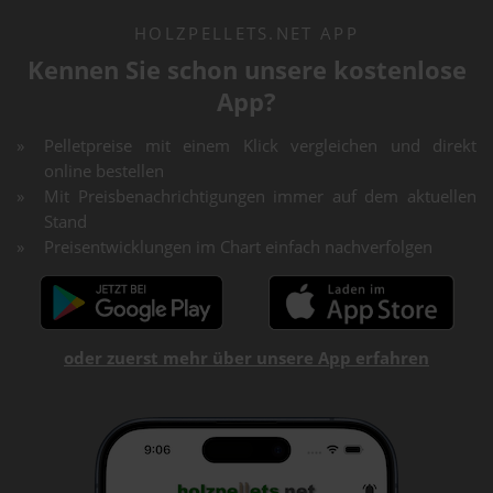
HOLZPELLETS.NET APP
Kennen Sie schon unsere kostenlose
App?
Pelletpreise mit einem Klick vergleichen und direkt
online bestellen
Mit Preisbenachrichtigungen immer auf dem aktuellen
Stand
Preisentwicklungen im Chart einfach nachverfolgen
oder zuerst mehr über unsere App erfahren