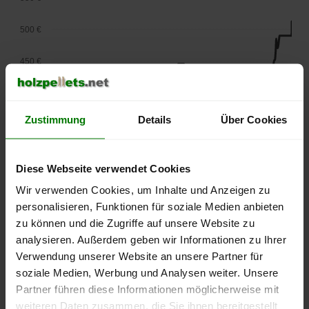
500 €
450 €
400 €
Zustimmung
Details
Über Cookies
350 €
300 €
Diese Webseite verwendet Cookies
250 €
Wir verwenden Cookies, um Inhalte und Anzeigen zu
September
Januar
Mai
personalisieren, Funktionen für soziale Medien anbieten
2025
2026
2026
zu können und die Zugriffe auf unsere Website zu
lose Ware
Sackware
analysieren. Außerdem geben wir Informationen zu Ihrer
Die aktuelle Preisentwicklung für Holzpellets in Deutschland
Verwendung unserer Website an unsere Partner für
können Sie jederzeit auf unserer
Pelletspreise
-Seite
soziale Medien, Werbung und Analysen weiter. Unsere
nachvollziehen.
Partner führen diese Informationen möglicherweise mit
weiteren Daten zusammen, die Sie ihnen bereitgestellt