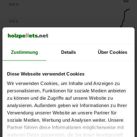
500 €
450 €
400 €
Zustimmung
Details
Über Cookies
350 €
300 €
Diese Webseite verwendet Cookies
Wir verwenden Cookies, um Inhalte und Anzeigen zu
250 €
personalisieren, Funktionen für soziale Medien anbieten
September
Januar
Mai
zu können und die Zugriffe auf unsere Website zu
2025
2026
2026
analysieren. Außerdem geben wir Informationen zu Ihrer
lose Ware
Sackware
Verwendung unserer Website an unsere Partner für
Die aktuelle Preisentwicklung für Holzpellets in Deutschland
soziale Medien, Werbung und Analysen weiter. Unsere
können Sie jederzeit auf unserer
Pelletspreise
-Seite
Partner führen diese Informationen möglicherweise mit
nachvollziehen.
weiteren Daten zusammen, die Sie ihnen bereitgestellt