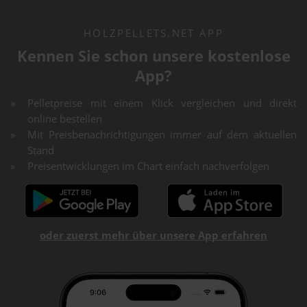
HOLZPELLETS.NET APP
Kennen Sie schon unsere kostenlose
App?
Pelletpreise mit einem Klick vergleichen und direkt
online bestellen
Mit Preisbenachrichtigungen immer auf dem aktuellen
Stand
Preisentwicklungen im Chart einfach nachverfolgen
oder zuerst mehr über unsere App erfahren