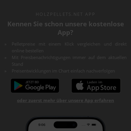
HOLZPELLETS.NET APP
Kennen Sie schon unsere kostenlose
App?
Pelletpreise mit einem Klick vergleichen und direkt
online bestellen
Mit Preisbenachrichtigungen immer auf dem aktuellen
Stand
Preisentwicklungen im Chart einfach nachverfolgen
oder zuerst mehr über unsere App erfahren