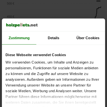
500 €
450 €
400 €
Zustimmung
Details
Über Cookies
350 €
Diese Webseite verwendet Cookies
300 €
Wir verwenden Cookies, um Inhalte und Anzeigen zu
personalisieren, Funktionen für soziale Medien anbieten
250 €
September
Januar
Mai
zu können und die Zugriffe auf unsere Website zu
2025
2026
2026
analysieren. Außerdem geben wir Informationen zu Ihrer
lose Ware
Sackware
Verwendung unserer Website an unsere Partner für
soziale Medien, Werbung und Analysen weiter. Unsere
Die aktuelle Preisentwicklung für Holzpellets in Deutschland
Partner führen diese Informationen möglicherweise mit
können Sie jederzeit auf unserer
Pelletspreise
-Seite
weiteren Daten zusammen, die Sie ihnen bereitgestellt
nachvollziehen.