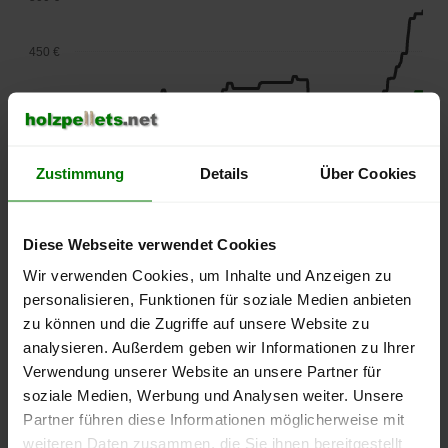
450 €
400 €
350 €
Zustimmung
Details
Über Cookies
300 €
Diese Webseite verwendet Cookies
250 €
Wir verwenden Cookies, um Inhalte und Anzeigen zu
September
Januar
Mai
personalisieren, Funktionen für soziale Medien anbieten
2025
2026
2026
zu können und die Zugriffe auf unsere Website zu
lose Ware
Sackware
analysieren. Außerdem geben wir Informationen zu Ihrer
Die aktuelle Preisentwicklung für Holzpellets in Deutschland
Verwendung unserer Website an unsere Partner für
können Sie jederzeit auf unserer
Pelletspreise
-Seite
soziale Medien, Werbung und Analysen weiter. Unsere
nachvollziehen.
Partner führen diese Informationen möglicherweise mit
weiteren Daten zusammen, die Sie ihnen bereitgestellt