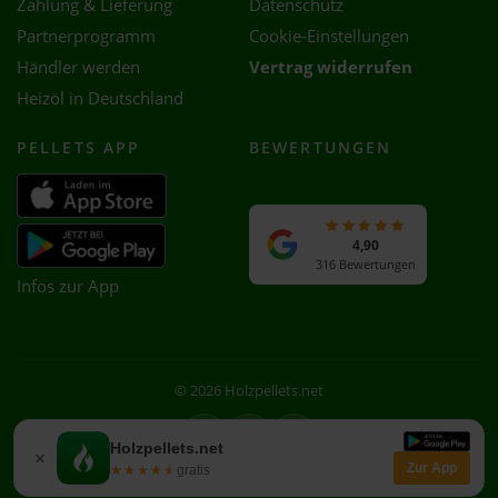
Zahlung & Lieferung
Datenschutz
Partnerprogramm
Cookie-Einstellungen
Händler werden
Vertrag widerrufen
Heizöl in Deutschland
PELLETS APP
BEWERTUNGEN
4,90
316 Bewertungen
Infos zur App
© 2026 Holzpellets.net
Facebook
Instagram
WhatsApp
Holzpellets.net
×
Zur App
★★★★★
★★★★★
gratis