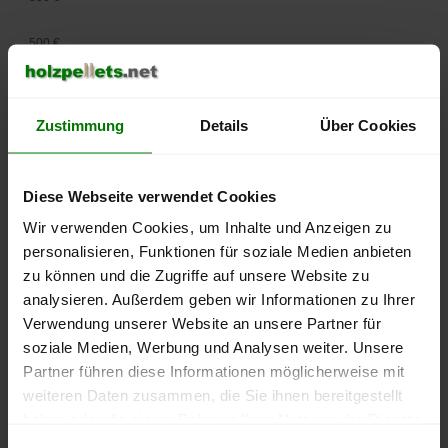
500 €
450 €
Zustimmung
Details
Über Cookies
400 €
350 €
Diese Webseite verwendet Cookies
Wir verwenden Cookies, um Inhalte und Anzeigen zu
300 €
personalisieren, Funktionen für soziale Medien anbieten
250 €
zu können und die Zugriffe auf unsere Website zu
September
Januar
Mai
analysieren. Außerdem geben wir Informationen zu Ihrer
2025
2026
2026
Verwendung unserer Website an unsere Partner für
lose Ware
Sackware
soziale Medien, Werbung und Analysen weiter. Unsere
Die aktuelle Preisentwicklung für Holzpellets in Deutschland
Partner führen diese Informationen möglicherweise mit
können Sie jederzeit auf unserer
Pelletspreise
-Seite
weiteren Daten zusammen, die Sie ihnen bereitgestellt
nachvollziehen.
haben oder die sie im Rahmen Ihrer Nutzung der Dienste
gesammelt haben.