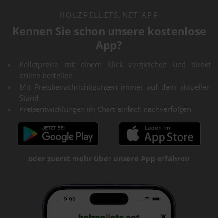
HOLZPELLETS.NET APP
Kennen Sie schon unsere kostenlose
App?
Pelletpreise mit einem Klick vergleichen und direkt
online bestellen
Mit Preisbenachrichtigungen immer auf dem aktuellen
Stand
Preisentwicklungen im Chart einfach nachverfolgen
oder zuerst mehr über unsere App erfahren