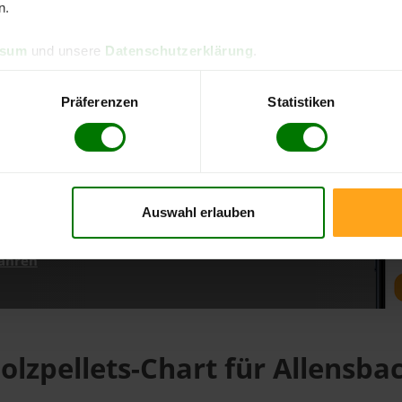
n.
ssum
und unsere
Datenschutzerklärung
.
d direkt online bestellen
m aktuellen Stand
Präferenzen
Statistiken
erfolgen
Auswahl erlauben
fahren
olzpellets-Chart für Allensba