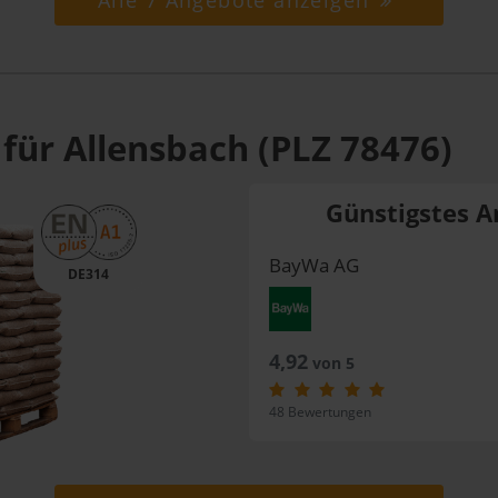
Alle 7 Angebote anzeigen
für Allensbach (PLZ 78476)
Günstigstes A
BayWa AG
DE314
4,92
von 5
48 Bewertungen