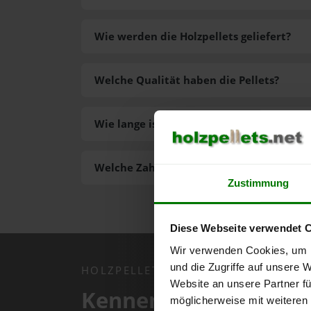
Wie werden die Holzpellets geliefert?
Welche Qualität haben die Pellets?
Wie lange ist die Lieferzeit der Pellets?
Welche Zahlungsarten gibt es?
Zustimmung
Diese Webseite verwendet 
Wir verwenden Cookies, um I
und die Zugriffe auf unsere 
HOLZPELLETS.NET APP
Website an unsere Partner fü
Kennen Sie schon uns
möglicherweise mit weiteren