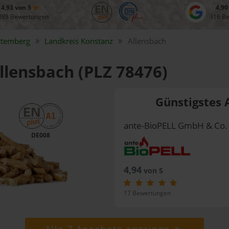
4,93 von 5
4,90
088 Bewertungen
316 B
ttemberg
Landkreis
Konstanz
Allensbach
Allensbach (PLZ 78476)
Günstigstes 
ante-BioPELL GmbH & Co.
DE008
4,94
von 5
17 Bewertungen