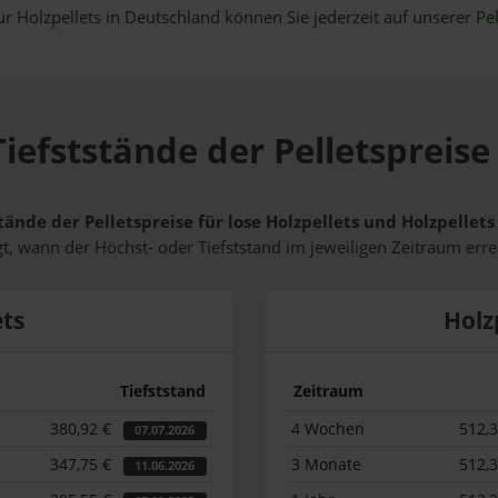
ür Holzpellets in Deutschland können Sie jederzeit auf unserer
Pel
iefststände der Pelletspreise
tände der Pelletspreise für lose Holzpellets und Holzpellet
t, wann der Höchst- oder Tiefststand im jeweiligen Zeitraum erre
ets
Holz
Tiefststand
Zeitraum
380,92 €
4 Wochen
512,
07.07.2026
347,75 €
3 Monate
512,
11.06.2026