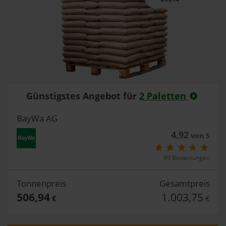
Günstigstes Angebot für
2 Paletten
BayWa AG
4,92
von 5
49 Bewertungen
Tonnenpreis
Gesamtpreis
506,94
1.003,75
€
€