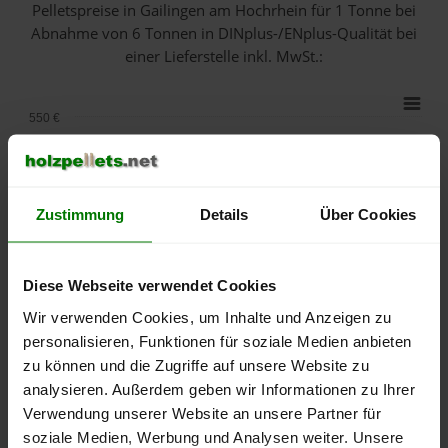
Pelletspreise in Gailingen am Hochrhein für 1 Tonne bei
Abnahme
von 6 Tonnen
in DINplus-/ENplus-Qualität bei
einer Lieferstelle inkl. MwSt.:
550 €
500 €
450 €
Zustimmung
Details
Über Cookies
400 €
Diese Webseite verwendet Cookies
350 €
Wir verwenden Cookies, um Inhalte und Anzeigen zu
personalisieren, Funktionen für soziale Medien anbieten
300 €
zu können und die Zugriffe auf unsere Website zu
analysieren. Außerdem geben wir Informationen zu Ihrer
250 €
September
Januar
Mai
Verwendung unserer Website an unsere Partner für
2025
2026
2026
soziale Medien, Werbung und Analysen weiter. Unsere