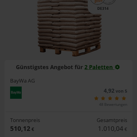
DE314
Günstigstes Angebot für
2 Paletten
BayWa AG
4,92
von 5
48 Bewertungen
Tonnenpreis
Gesamtpreis
510,12
1.010,04
€
€