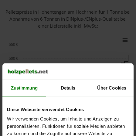
Pelletspreise in Hohentengen am Hochrhein für 1 Tonne bei
Abnahme
von 6 Tonnen
in DINplus-/ENplus-Qualität bei
einer Lieferstelle inkl. MwSt.:
550 €
500 €
450 €
400 €
Zustimmung
Details
Über Cookies
350 €
Diese Webseite verwendet Cookies
300 €
Wir verwenden Cookies, um Inhalte und Anzeigen zu
personalisieren, Funktionen für soziale Medien anbieten
250 €
September
Januar
Mai
zu können und die Zugriffe auf unsere Website zu