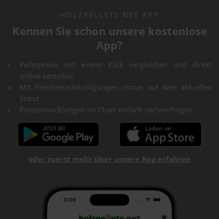
HOLZPELLETS.NET APP
Kennen Sie schon unsere kostenlose
App?
Pelletpreise mit einem Klick vergleichen und direkt
online bestellen
Mit Preisbenachrichtigungen immer auf dem aktuellen
Stand
Preisentwicklungen im Chart einfach nachverfolgen
oder zuerst mehr über unsere App erfahren