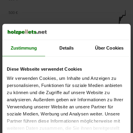
500 €
450 €
400 €
Zustimmung
Details
Über Cookies
350 €
300 €
Diese Webseite verwendet Cookies
Wir verwenden Cookies, um Inhalte und Anzeigen zu
250 €
personalisieren, Funktionen für soziale Medien anbieten
September
Januar
Mai
2025
2026
2026
zu können und die Zugriffe auf unsere Website zu
analysieren. Außerdem geben wir Informationen zu Ihrer
lose Ware
Sackware
Verwendung unserer Website an unsere Partner für
Die aktuelle Preisentwicklung für Holzpellets in Deutschland
soziale Medien, Werbung und Analysen weiter. Unsere
können Sie jederzeit auf unserer
Pelletspreise
-Seite
Partner führen diese Informationen möglicherweise mit
nachvollziehen.
weiteren Daten zusammen, die Sie ihnen bereitgestellt