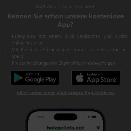
HOLZPELLETS.NET APP
Kennen Sie schon unsere kostenlose
App?
Pelletpreise mit einem Klick vergleichen und direkt
online bestellen
Mit Preisbenachrichtigungen immer auf dem aktuellen
Stand
Preisentwicklungen im Chart einfach nachverfolgen
oder zuerst mehr über unsere App erfahren