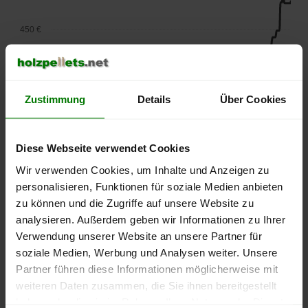
450 €
400 €
Zustimmung
Details
Über Cookies
350 €
300 €
Diese Webseite verwendet Cookies
Wir verwenden Cookies, um Inhalte und Anzeigen zu
250 €
personalisieren, Funktionen für soziale Medien anbieten
September
Januar
Mai
zu können und die Zugriffe auf unsere Website zu
2025
2026
2026
analysieren. Außerdem geben wir Informationen zu Ihrer
lose Ware
Sackware
Verwendung unserer Website an unsere Partner für
Die aktuelle Preisentwicklung für Holzpellets in Deutschland
soziale Medien, Werbung und Analysen weiter. Unsere
können Sie jederzeit auf unserer
Pelletspreise
-Seite
Partner führen diese Informationen möglicherweise mit
nachvollziehen.
weiteren Daten zusammen, die Sie ihnen bereitgestellt
haben oder die sie im Rahmen Ihrer Nutzung der Dienste