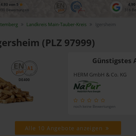
4,93 von 5
4,90
090 Bewertungen
316 B
ttemberg
Landkreis
Main-Tauber-Kreis
Igersheim
Igersheim (PLZ 97999)
Günstigstes 
HERM GmbH & Co. KG
DE400
noch keine Bewertungen
Alle 10 Angebote anzeigen