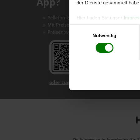
App?
der Dienste gesammelt habe
Pelletpreise mit einem Klick vergleichen un
Hier finden Sie unser
Impre
Mit Preisbenachrichtigungen immer auf de
Einwilligungsauswahl
Preisentwicklungen im Chart einfach nachv
Notwendig
oder zuerst mehr über unsere App er
H
Pelletspreise in Igersheim fü