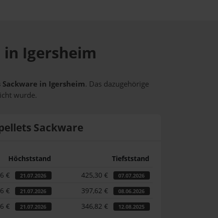
 in Igersheim
ts Sackware in Igersheim
. Das dazugehörige
icht wurde.
pellets Sackware
Höchststand
Tiefststand
46 €
425,30 €
21.07.2026
07.07.2026
46 €
397,62 €
21.07.2026
08.06.2026
46 €
346,82 €
21.07.2026
12.08.2025