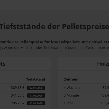
Tiefststände der Pelletspreise
stände der Pelletspreise für lose Holzpellets und Holzpelle
t, wann der Höchst- oder Tiefststand im jeweiligen Zeitraum erre
ets
Holz
Tiefststand
Zeitraum
369,15 €
4 Wochen
489,
07.07.2026
341,33 €
3 Monate
489,
11.06.2026
286,76 €
1 Jahr
489,
07.08.2025