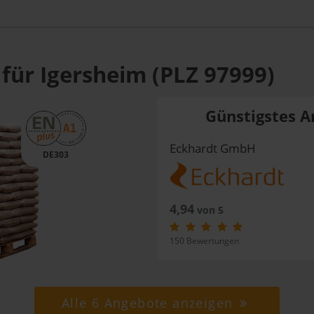
für Igersheim (PLZ 97999)
Günstigstes A
Eckhardt GmbH
DE303
4,94
von 5
150 Bewertungen
Alle 6 Angebote anzeigen