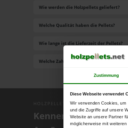
Wie werden die Holzpellets geliefert?
Welche Qualität haben die Pellets?
Wie lange ist die Lieferzeit der Pellets?
Welche Zahlungsarten gibt es?
Zustimmung
Diese Webseite verwendet 
Wir verwenden Cookies, um I
HOLZPELLETS.NET APP
und die Zugriffe auf unsere 
Kennen Sie schon uns
Website an unsere Partner fü
möglicherweise mit weiteren