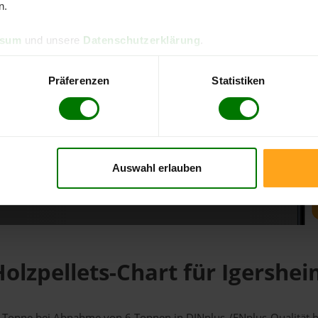
n.
d direkt online bestellen
ssum
und unsere
Datenschutzerklärung
.
m aktuellen Stand
erfolgen
Präferenzen
Statistiken
Auswahl erlauben
fahren
olzpellets-Chart für Igershe
r 1 Tonne bei Abnahme
von 6 Tonnen
in DINplus-/ENplus-Qualität be