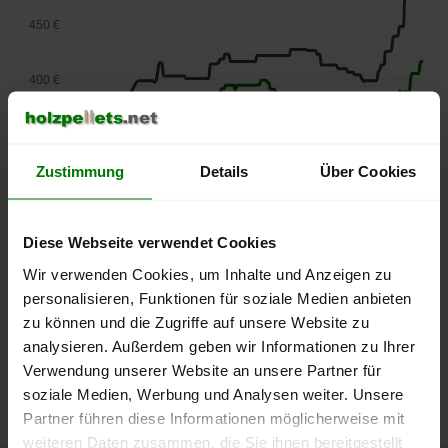
450 €
400 €
350 €
Zustimmung
Details
Über Cookies
300 €
Diese Webseite verwendet Cookies
250 €
September
Januar
Mai
Wir verwenden Cookies, um Inhalte und Anzeigen zu
2025
2026
2026
personalisieren, Funktionen für soziale Medien anbieten
lose Ware
Sackware
zu können und die Zugriffe auf unsere Website zu
Die aktuelle Preisentwicklung für Holzpellets in Deutschland
analysieren. Außerdem geben wir Informationen zu Ihrer
können Sie jederzeit auf unserer
Pelletspreise
-Seite
Verwendung unserer Website an unsere Partner für
nachvollziehen.
soziale Medien, Werbung und Analysen weiter. Unsere
Partner führen diese Informationen möglicherweise mit
weiteren Daten zusammen, die Sie ihnen bereitgestellt