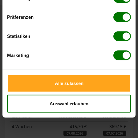
Hier finden Sie unser
Impressum
und unsere
Datenschutzerklärung
.
Präferenzen
Höchst- und Tiefststände der
Pelletspreise in Werbach
Statistiken
Die Tabellen zeigen die
Höchst- und Tiefststände der
Pelletspreise für lose Holzpellets und Holzpellets
Marketing
Sackware in Werbach
. Das dazugehörige Datum zeigt,
wann der Höchst- oder Tiefststand im jeweiligen Zeitraum
erreicht wurde.
Alle zulassen
Lose Holzpellets
Auswahl erlauben
Zeitraum
Höchststand
Tiefststand
4 Wochen
415,70 €
369,15 €
07.08.2026
07.07.2026