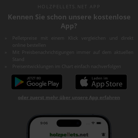
HOLZPELLETS.NET APP
Kennen Sie schon unsere kostenlose
App?
Pelletpreise mit einem Klick vergleichen und direkt
online bestellen
Mit Preisbenachrichtigungen immer auf dem aktuellen
Stand
Preisentwicklungen im Chart einfach nachverfolgen
oder zuerst mehr über unsere App erfahren