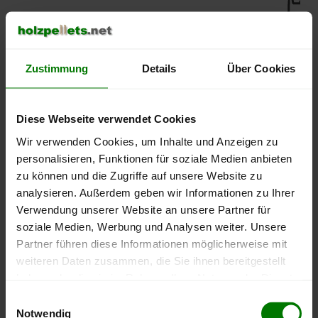
450 €
Zustimmung
Details
Über Cookies
400 €
350 €
Diese Webseite verwendet Cookies
Wir verwenden Cookies, um Inhalte und Anzeigen zu
300 €
personalisieren, Funktionen für soziale Medien anbieten
zu können und die Zugriffe auf unsere Website zu
250 €
analysieren. Außerdem geben wir Informationen zu Ihrer
September
Januar
Mai
Verwendung unserer Website an unsere Partner für
2025
2026
2026
soziale Medien, Werbung und Analysen weiter. Unsere
lose Ware
Sackware
Partner führen diese Informationen möglicherweise mit
Die aktuelle Preisentwicklung für Holzpellets in Deutschland
weiteren Daten zusammen, die Sie ihnen bereitgestellt
können Sie jederzeit auf unserer
Pelletspreise
-Seite
haben oder die sie im Rahmen Ihrer Nutzung der Dienste
nachvollziehen.
gesammelt haben.
Einwilligungsauswahl
Notwendig