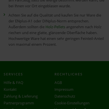
am Fahrzeug stets die Menge bestimmt werden kann, die
bei Ihnen vor Ort eingeblasen wurde.
Achten Sie auf die Qualität und kaufen Sie nur Ware die
der ENplus-A1 oder DINplus-Norm entsprechen.
Außerdem sollten die
Holz-Pellets
angenehm nach Holz
riechen und eine glatte, glänzende Oberfläche haben.
Hochwertige Ware hat einen sehr geringen Feinteil-Anteil
von maximal einem Prozent.
SERVICES
RECHTLICHES
Hilfe & FAQ
AGB
Kontakt
Impressum
Zahlung & Lieferung
Datenschutz
Partnerprogramm
Cookie-Einstellungen