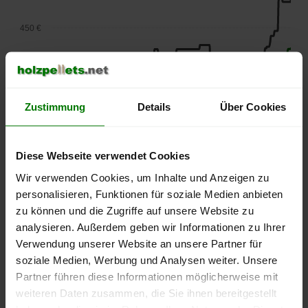
450 €
400 €
350 €
Zustimmung
Details
Über Cookies
300 €
Diese Webseite verwendet Cookies
Wir verwenden Cookies, um Inhalte und Anzeigen zu
250 €
September
Januar
Mai
personalisieren, Funktionen für soziale Medien anbieten
2025
2026
2026
zu können und die Zugriffe auf unsere Website zu
lose Ware
Sackware
analysieren. Außerdem geben wir Informationen zu Ihrer
Verwendung unserer Website an unsere Partner für
Die aktuelle Preisentwicklung für Holzpellets in Deutschland
soziale Medien, Werbung und Analysen weiter. Unsere
können Sie jederzeit auf unserer
Pelletspreise
-Seite
Partner führen diese Informationen möglicherweise mit
nachvollziehen.
weiteren Daten zusammen, die Sie ihnen bereitgestellt