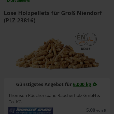
(
Ort ändern)
Lose Holzpellets für Groß Niendorf
(PLZ 23816)
DE466
Günstigstes Angebot für
6.000 kg
Thomsen Räucherspäne Räucherholz GmbH &
Co. KG
5,00
von 5