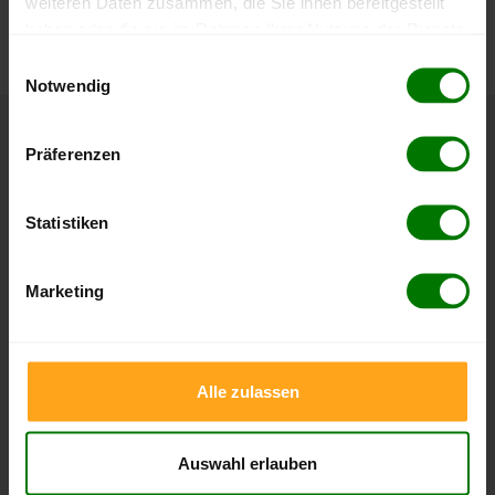
weiteren Daten zusammen, die Sie ihnen bereitgestellt
können Sie jederzeit auf unserer
Pelletspreise
-Seite
haben oder die sie im Rahmen Ihrer Nutzung der Dienste
nachvollziehen.
gesammelt haben.
Einwilligungsauswahl
Notwendig
Hier finden Sie unser
Impressum
und unsere
Datenschutzerklärung
.
Höchst- und Tiefststände der
Präferenzen
Pelletspreise in Groß Niendorf
Statistiken
Die Tabellen zeigen die
Höchst- und Tiefststände der
Pelletspreise für lose Holzpellets und Holzpellets
Marketing
Sackware in Groß Niendorf
. Das dazugehörige Datum
zeigt, wann der Höchst- oder Tiefststand im jeweiligen
Zeitraum erreicht wurde.
Alle zulassen
Lose Holzpellets
Auswahl erlauben
Zeitraum
Höchststand
Tiefststand