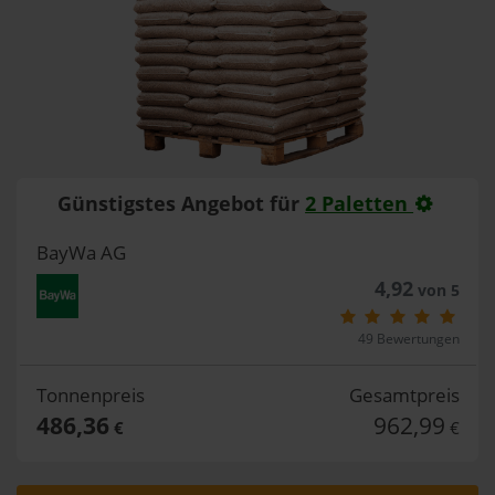
Günstigstes Angebot für
2 Paletten
BayWa AG
4,92
von 5
49 Bewertungen
Tonnenpreis
Gesamtpreis
486,36
962,99
€
€