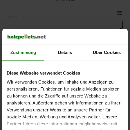
500 €
450 €
400 €
Zustimmung
Details
Über Cookies
350 €
Diese Webseite verwendet Cookies
300 €
Wir verwenden Cookies, um Inhalte und Anzeigen zu
personalisieren, Funktionen für soziale Medien anbieten
zu können und die Zugriffe auf unsere Website zu
250 €
September
Januar
Mai
analysieren. Außerdem geben wir Informationen zu Ihrer
2025
2026
2026
Verwendung unserer Website an unsere Partner für
lose Ware
Sackware
soziale Medien, Werbung und Analysen weiter. Unsere
Partner führen diese Informationen möglicherweise mit
Die aktuelle Preisentwicklung für Holzpellets in Deutschland