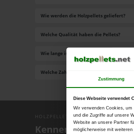
Wie werden die Holzpellets geliefert?
Welche Qualität haben die Pellets?
Wie lange ist die Lieferzeit der Pellets?
Welche Zahlungsarten gibt es?
Zustimmung
Diese Webseite verwendet 
Wir verwenden Cookies, um I
und die Zugriffe auf unsere 
HOLZPELLETS.NET APP
Website an unsere Partner fü
Kennen Sie schon uns
möglicherweise mit weiteren