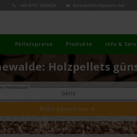
+49 8731 7409626
kontakt@holzpellets.net
Pelletspreise
Produkte
Info & Serv
newalde: Holzpellets güns
re Postleitzahl
Preis berechnen