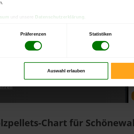
n.
ssum
und unsere
Datenschutzerklärung
.
d direkt online bestellen
m aktuellen Stand
Präferenzen
Statistiken
erfolgen
Auswahl erlauben
fahren
lzpellets-Chart für Schönewa