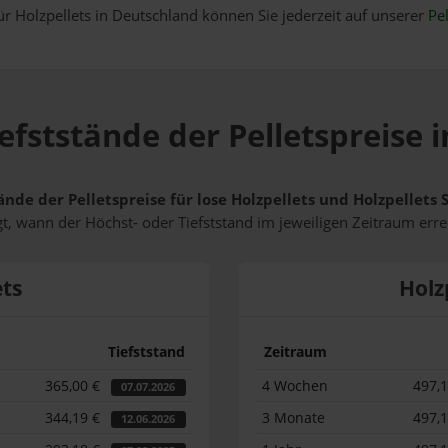
ür Holzpellets in Deutschland können Sie jederzeit auf unserer
Pel
efststände der Pelletspreise
ände der Pelletspreise für lose Holzpellets und Holzpellet
t, wann der Höchst- oder Tiefststand im jeweiligen Zeitraum erre
ets
Holz
Tiefststand
Zeitraum
365,00 €
4 Wochen
497,
07.07.2026
344,19 €
3 Monate
497,
12.06.2026