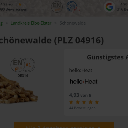
4,93 von 5
4,90
090 Bewertungen
316 B
rg
Landkreis
Elbe-Elster
Schönewalde
 Schönewalde (PLZ 04916)
Günstigstes 
hello:Heat
DE314
4,93
von 5
44 Bewertungen