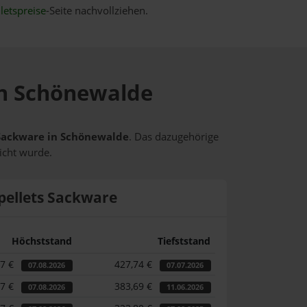
letspreise
-Seite nachvollziehen.
 in Schönewalde
s Sackware in Schönewalde
. Das dazugehörige
icht wurde.
pellets Sackware
Höchststand
Tiefststand
17 €
427,74 €
07.08.2026
07.07.2026
17 €
383,69 €
07.08.2026
11.06.2026