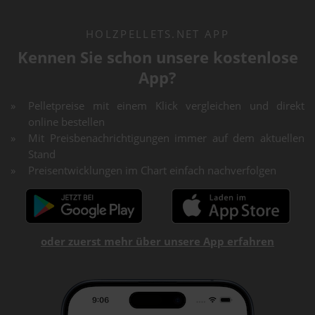
HOLZPELLETS.NET APP
Kennen Sie schon unsere kostenlose
App?
Pelletpreise mit einem Klick vergleichen und direkt
online bestellen
Mit Preisbenachrichtigungen immer auf dem aktuellen
Stand
Preisentwicklungen im Chart einfach nachverfolgen
oder zuerst mehr über unsere App erfahren