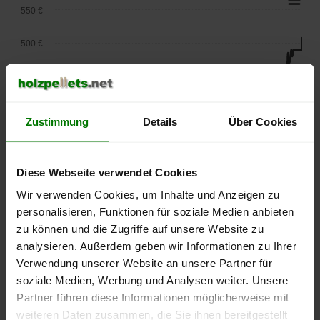
550 €
500 €
450 €
400 €
Zustimmung
Details
Über Cookies
350 €
Diese Webseite verwendet Cookies
300 €
Wir verwenden Cookies, um Inhalte und Anzeigen zu
250 €
personalisieren, Funktionen für soziale Medien anbieten
September
Januar
Mai
zu können und die Zugriffe auf unsere Website zu
2025
2026
2026
analysieren. Außerdem geben wir Informationen zu Ihrer
lose Ware
Sackware
Verwendung unserer Website an unsere Partner für
Die aktuelle Preisentwicklung für Holzpellets in Deutschland
soziale Medien, Werbung und Analysen weiter. Unsere
können Sie jederzeit auf unserer
Pelletspreise
-Seite
Partner führen diese Informationen möglicherweise mit
nachvollziehen.
weiteren Daten zusammen, die Sie ihnen bereitgestellt