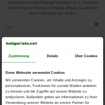
Pelletspreise in Bad Peterstal-Griesbach für 1 Tonne bei
Abnahme
von 6 Tonnen
in DINplus-/ENplus-Qualität bei
einer Lieferstelle inkl. MwSt.:
550 €
500 €
450 €
Zustimmung
Details
Über Cookies
400 €
350 €
Diese Webseite verwendet Cookies
Wir verwenden Cookies, um Inhalte und Anzeigen zu
300 €
personalisieren, Funktionen für soziale Medien anbieten
zu können und die Zugriffe auf unsere Website zu
250 €
September
Januar
Mai
analysieren. Außerdem geben wir Informationen zu Ihrer
2025
2026
2026
Verwendung unserer Website an unsere Partner für