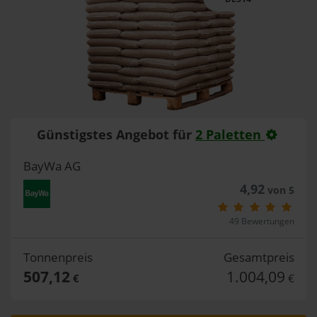
Günstigstes Angebot für
2 Paletten
BayWa AG
4,92
von 5
49 Bewertungen
Tonnenpreis
Gesamtpreis
507,12
1.004,09
€
€