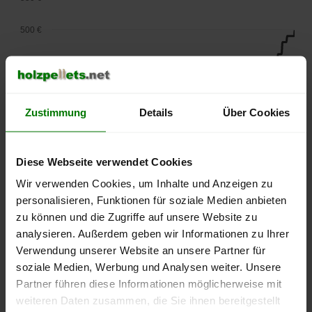
500 €
450 €
400 €
Zustimmung
Details
Über Cookies
350 €
300 €
Diese Webseite verwendet Cookies
Wir verwenden Cookies, um Inhalte und Anzeigen zu
250 €
personalisieren, Funktionen für soziale Medien anbieten
September
Januar
Mai
2025
2026
2026
zu können und die Zugriffe auf unsere Website zu
analysieren. Außerdem geben wir Informationen zu Ihrer
lose Ware
Sackware
Verwendung unserer Website an unsere Partner für
Die aktuelle Preisentwicklung für Holzpellets in Deutschland
soziale Medien, Werbung und Analysen weiter. Unsere
können Sie jederzeit auf unserer
Pelletspreise
-Seite
Partner führen diese Informationen möglicherweise mit
nachvollziehen.
weiteren Daten zusammen, die Sie ihnen bereitgestellt