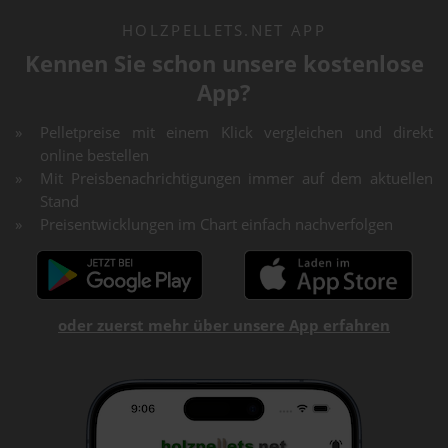
HOLZPELLETS.NET APP
Kennen Sie schon unsere kostenlose
App?
Pelletpreise mit einem Klick vergleichen und direkt
online bestellen
Mit Preisbenachrichtigungen immer auf dem aktuellen
Stand
Preisentwicklungen im Chart einfach nachverfolgen
oder zuerst mehr über unsere App erfahren