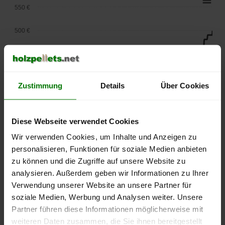
550 €
500 €
450 €
400 €
Zustimmung
Details
Über Cookies
350 €
Diese Webseite verwendet Cookies
300 €
Wir verwenden Cookies, um Inhalte und Anzeigen zu
250 €
personalisieren, Funktionen für soziale Medien anbieten
September
Januar
Mai
zu können und die Zugriffe auf unsere Website zu
2025
2026
2026
analysieren. Außerdem geben wir Informationen zu Ihrer
lose Ware
Sackware
Verwendung unserer Website an unsere Partner für
Die aktuelle Preisentwicklung für Holzpellets in Deutschland
soziale Medien, Werbung und Analysen weiter. Unsere
können Sie jederzeit auf unserer
Pelletspreise
-Seite
Partner führen diese Informationen möglicherweise mit
nachvollziehen.
weiteren Daten zusammen, die Sie ihnen bereitgestellt