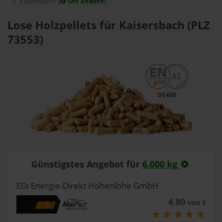
Kaisersbach
(
Ort ändern)
Lose Holzpellets für Kaisersbach (PLZ
73553)
DE400
Günstigstes Angebot für
6.000 kg
EDi Energie-Direkt Hohenlohe GmbH
4,80
von 5