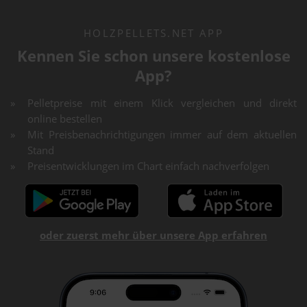
HOLZPELLETS.NET APP
Kennen Sie schon unsere kostenlose
App?
Pelletpreise mit einem Klick vergleichen und direkt
online bestellen
Mit Preisbenachrichtigungen immer auf dem aktuellen
Stand
Preisentwicklungen im Chart einfach nachverfolgen
oder zuerst mehr über unsere App erfahren