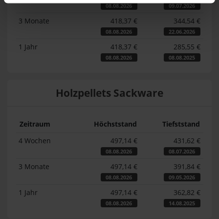
08.08.2026
09.07.2026
3 Monate
418,37 €
344,54 €
08.08.2026
22.06.2026
1 Jahr
418,37 €
285,55 €
08.08.2026
08.08.2025
Holzpellets Sackware
Zeitraum
Höchststand
Tiefststand
4 Wochen
497,14 €
431,62 €
08.08.2026
08.07.2026
3 Monate
497,14 €
391,84 €
08.08.2026
09.05.2026
1 Jahr
497,14 €
362,82 €
08.08.2026
14.08.2025