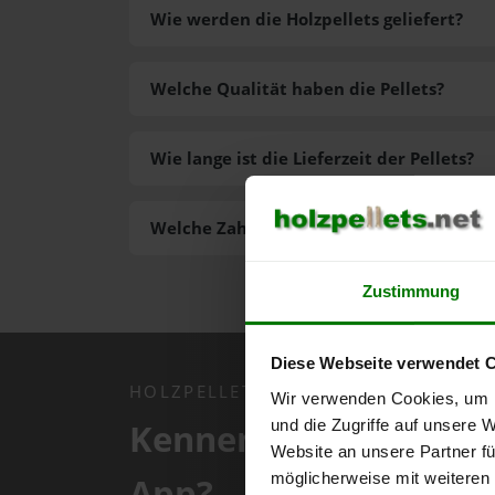
Wie werden die Holzpellets geliefert?
Welche Qualität haben die Pellets?
Wie lange ist die Lieferzeit der Pellets?
Welche Zahlungsarten gibt es?
Zustimmung
Diese Webseite verwendet 
HOLZPELLETS.NET APP
Wir verwenden Cookies, um I
Kennen Sie schon uns
und die Zugriffe auf unsere 
Website an unsere Partner fü
möglicherweise mit weiteren
App?