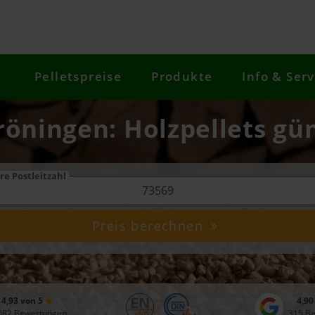
Pelletspreise
Produkte
Info & Serv
röningen: Holzpellets gün
re Postleitzahl
Preis berechnen
4,93 von 5
4,90
082 Bewertungen
315 B