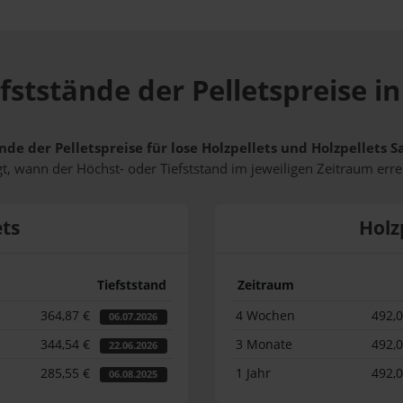
fststände der Pelletspreise 
nde der Pelletspreise für lose Holzpellets und Holzpellets
t, wann der Höchst- oder Tiefststand im jeweiligen Zeitraum erre
ets
Holz
Tiefststand
Zeitraum
364,87 €
4 Wochen
492,
06.07.2026
344,54 €
3 Monate
492,
22.06.2026
285,55 €
1 Jahr
492,
06.08.2025