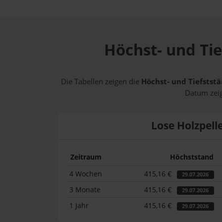
Höchst- und Tie
Die Tabellen zeigen die
Höchst- und Tiefststä
Datum zeig
Lose Holzpell
Zeitraum
Höchststand
4 Wochen
415,16 €
29.07.2026
3 Monate
415,16 €
29.07.2026
1 Jahr
415,16 €
29.07.2026