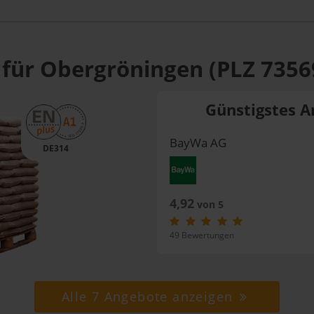
 für Obergröningen (PLZ 7356
Günstigstes A
BayWa AG
DE314
4,92
von 5
49 Bewertungen
Alle 7 Angebote anzeigen