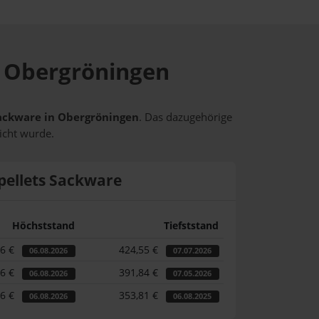
in Obergröningen
 Sackware in Obergröningen
. Das dazugehörige
icht wurde.
pellets Sackware
Höchststand
Tiefststand
06 €
424,55 €
06.08.2026
07.07.2026
06 €
391,84 €
06.08.2026
07.05.2026
06 €
353,81 €
06.08.2026
06.08.2025