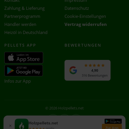
Kontakt
Impressum
Zahlung & Lieferung
Datenschutz
Partnerprogramm
Cookie-Einstellungen
Händler werden
Vertrag widerrufen
Heizöl in Deutschland
PELLETS APP
BEWERTUNGEN
4,90
316 Bewertungen
Infos zur App
© 2026 Holzpellets.net
Facebook
Instagram
WhatsApp
Holzpellets.net
×
Zur App
★★★★★
★★★★★
gratis