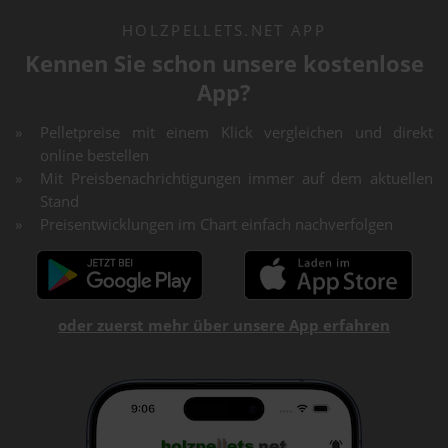
HOLZPELLETS.NET APP
Kennen Sie schon unsere kostenlose
App?
Pelletpreise mit einem Klick vergleichen und direkt
online bestellen
Mit Preisbenachrichtigungen immer auf dem aktuellen
Stand
Preisentwicklungen im Chart einfach nachverfolgen
oder zuerst mehr über unsere App erfahren