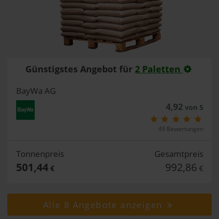
Günstigstes Angebot für
2 Paletten
BayWa AG
4,92
von 5
49 Bewertungen
Tonnenpreis
Gesamtpreis
501,44
992,86
€
€
Alle 8 Angebote anzeigen