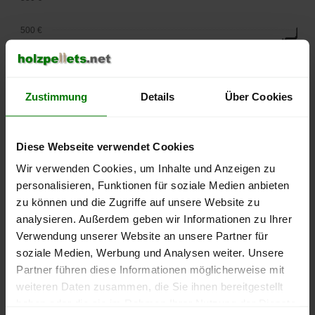
500 €
450 €
400 €
Zustimmung
Details
Über Cookies
350 €
Diese Webseite verwendet Cookies
300 €
Wir verwenden Cookies, um Inhalte und Anzeigen zu
personalisieren, Funktionen für soziale Medien anbieten
250 €
zu können und die Zugriffe auf unsere Website zu
September
Januar
Mai
2025
2026
2026
analysieren. Außerdem geben wir Informationen zu Ihrer
Verwendung unserer Website an unsere Partner für
lose Ware
Sackware
soziale Medien, Werbung und Analysen weiter. Unsere
Die aktuelle Preisentwicklung für Holzpellets in Deutschland
Partner führen diese Informationen möglicherweise mit
können Sie jederzeit auf unserer
Pelletspreise
-Seite
weiteren Daten zusammen, die Sie ihnen bereitgestellt
nachvollziehen.
haben oder die sie im Rahmen Ihrer Nutzung der Dienste