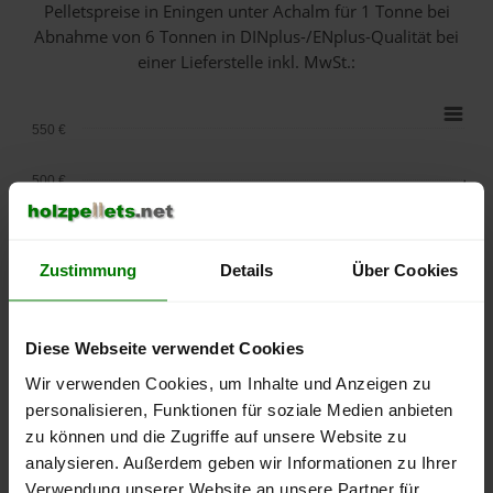
Pelletspreise in Eningen unter Achalm für 1 Tonne bei
Abnahme
von 6 Tonnen
in DINplus-/ENplus-Qualität bei
einer Lieferstelle inkl. MwSt.:
550 €
500 €
450 €
Zustimmung
Details
Über Cookies
400 €
350 €
Diese Webseite verwendet Cookies
Wir verwenden Cookies, um Inhalte und Anzeigen zu
300 €
personalisieren, Funktionen für soziale Medien anbieten
250 €
zu können und die Zugriffe auf unsere Website zu
September
Januar
Mai
analysieren. Außerdem geben wir Informationen zu Ihrer
2025
2026
2026
Verwendung unserer Website an unsere Partner für