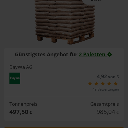
Günstigstes Angebot für
2 Paletten
BayWa AG
4,92
von 5
49 Bewertungen
Tonnenpreis
Gesamtpreis
497,50
985,04
€
€