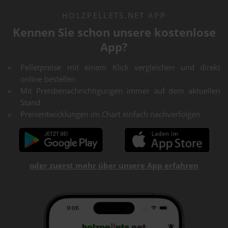
HOLZPELLETS.NET APP
Kennen Sie schon unsere kostenlose
App?
Pelletpreise mit einem Klick vergleichen und direkt
online bestellen
Mit Preisbenachrichtigungen immer auf dem aktuellen
Stand
Preisentwicklungen im Chart einfach nachverfolgen
oder zuerst mehr über unsere App erfahren