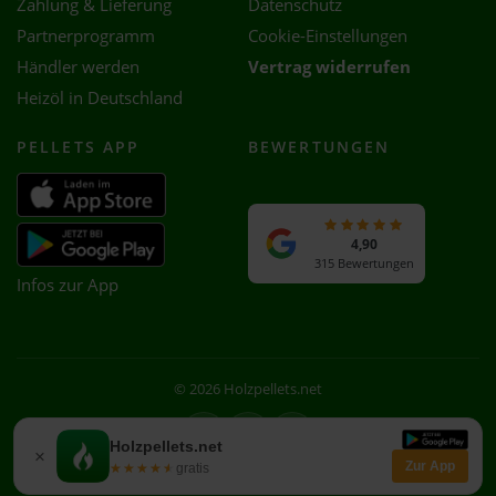
Zahlung & Lieferung
Datenschutz
Partnerprogramm
Cookie-Einstellungen
Händler werden
Vertrag widerrufen
Heizöl in Deutschland
PELLETS APP
BEWERTUNGEN
4,90
315 Bewertungen
Infos zur App
© 2026 Holzpellets.net
Facebook
Instagram
WhatsApp
Holzpellets.net
×
Zur App
★★★★★
★★★★★
gratis