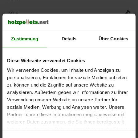
500 €
450 €
Zustimmung
Details
Über Cookies
400 €
350 €
Diese Webseite verwendet Cookies
Wir verwenden Cookies, um Inhalte und Anzeigen zu
300 €
personalisieren, Funktionen für soziale Medien anbieten
250 €
zu können und die Zugriffe auf unsere Website zu
September
Januar
Mai
analysieren. Außerdem geben wir Informationen zu Ihrer
2025
2026
2026
Verwendung unserer Website an unsere Partner für
lose Ware
Sackware
soziale Medien, Werbung und Analysen weiter. Unsere
Die aktuelle Preisentwicklung für Holzpellets in Deutschland
Partner führen diese Informationen möglicherweise mit
können Sie jederzeit auf unserer
Pelletspreise
-Seite
weiteren Daten zusammen, die Sie ihnen bereitgestellt
nachvollziehen.
haben oder die sie im Rahmen Ihrer Nutzung der Dienste
gesammelt haben.