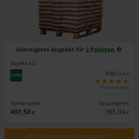
Günstigstes Angebot für
2 Paletten
BayWa AG
4,92
von 5
49 Bewertungen
Tonnenpreis
Gesamtpreis
497,50
985,04
€
€
Alle 6 Angebote anzeigen