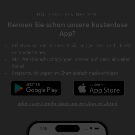
HOLZPELLETS.NET APP
Kennen Sie schon unsere kostenlose
App?
Pelletpreise mit einem Klick vergleichen und direkt
online bestellen
Mit Preisbenachrichtigungen immer auf dem aktuellen
Stand
Preisentwicklungen im Chart einfach nachverfolgen
oder zuerst mehr über unsere App erfahren