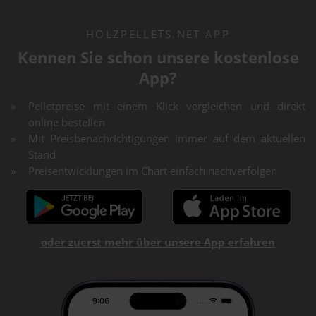
HOLZPELLETS.NET APP
Kennen Sie schon unsere kostenlose
App?
Pelletpreise mit einem Klick vergleichen und direkt
online bestellen
Mit Preisbenachrichtigungen immer auf dem aktuellen
Stand
Preisentwicklungen im Chart einfach nachverfolgen
oder zuerst mehr über unsere App erfahren