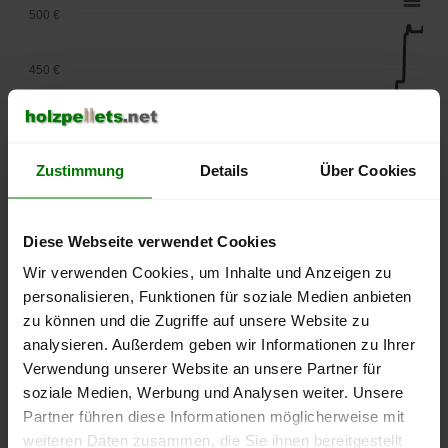
500 €
450 €
400 €
Zustimmung
Details
Über Cookies
350 €
300 €
Diese Webseite verwendet Cookies
Wir verwenden Cookies, um Inhalte und Anzeigen zu
250 €
personalisieren, Funktionen für soziale Medien anbieten
September
Januar
Mai
zu können und die Zugriffe auf unsere Website zu
2025
2026
2026
analysieren. Außerdem geben wir Informationen zu Ihrer
lose Ware
Sackware
Verwendung unserer Website an unsere Partner für
Die aktuelle Preisentwicklung für Holzpellets in Deutschland
soziale Medien, Werbung und Analysen weiter. Unsere
können Sie jederzeit auf unserer
Pelletspreise
-Seite
Partner führen diese Informationen möglicherweise mit
nachvollziehen.
weiteren Daten zusammen, die Sie ihnen bereitgestellt