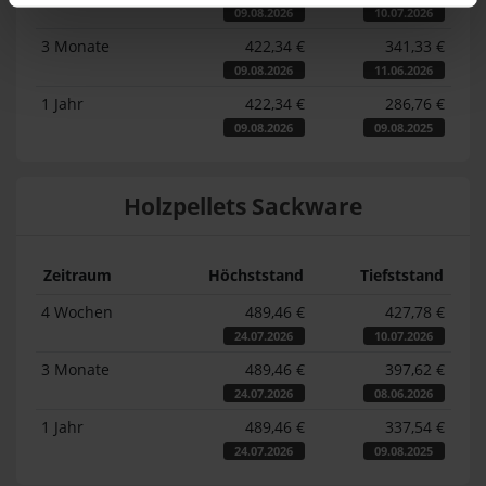
09.08.2026
10.07.2026
3 Monate
422,34 €
341,33 €
09.08.2026
11.06.2026
1 Jahr
422,34 €
286,76 €
09.08.2026
09.08.2025
Holzpellets Sackware
Zeitraum
Höchststand
Tiefststand
4 Wochen
489,46 €
427,78 €
24.07.2026
10.07.2026
3 Monate
489,46 €
397,62 €
24.07.2026
08.06.2026
1 Jahr
489,46 €
337,54 €
24.07.2026
09.08.2025