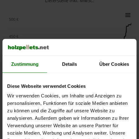
Lieferstelle inkl. MwSt.:
500 €
450 €
400 €
Zustimmung
Details
Über Cookies
350 €
Diese Webseite verwendet Cookies
300 €
Wir verwenden Cookies, um Inhalte und Anzeigen zu
personalisieren, Funktionen für soziale Medien anbieten
250 €
September
Januar
Mai
zu können und die Zugriffe auf unsere Website zu
2025
2026
2026
analysieren. Außerdem geben wir Informationen zu Ihrer
lose Ware
Sackware
Verwendung unserer Website an unsere Partner für
soziale Medien, Werbung und Analysen weiter. Unsere
Die aktuelle Preisentwicklung für Holzpellets in Deutschland