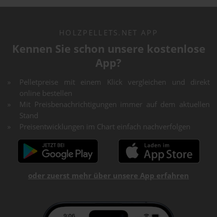
HOLZPELLETS.NET APP
Kennen Sie schon unsere kostenlose
App?
Pelletpreise mit einem Klick vergleichen und direkt
online bestellen
Mit Preisbenachrichtigungen immer auf dem aktuellen
Stand
Preisentwicklungen im Chart einfach nachverfolgen
oder zuerst mehr über unsere App erfahren