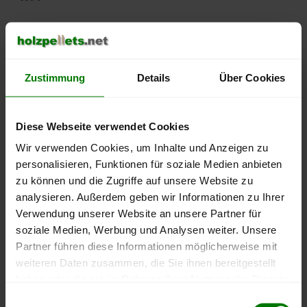
500 €
450 €
Zustimmung
Details
Über Cookies
400 €
350 €
Diese Webseite verwendet Cookies
Wir verwenden Cookies, um Inhalte und Anzeigen zu
300 €
personalisieren, Funktionen für soziale Medien anbieten
zu können und die Zugriffe auf unsere Website zu
250 €
analysieren. Außerdem geben wir Informationen zu Ihrer
September
Januar
Mai
2025
2026
2026
Verwendung unserer Website an unsere Partner für
soziale Medien, Werbung und Analysen weiter. Unsere
lose Ware
Sackware
Partner führen diese Informationen möglicherweise mit
Die aktuelle Preisentwicklung für Holzpellets in Deutschland
weiteren Daten zusammen, die Sie ihnen bereitgestellt
können Sie jederzeit auf unserer
Pelletspreise
-Seite
haben oder die sie im Rahmen Ihrer Nutzung der Dienste
nachvollziehen.
gesammelt haben.
Einwilligungsauswahl