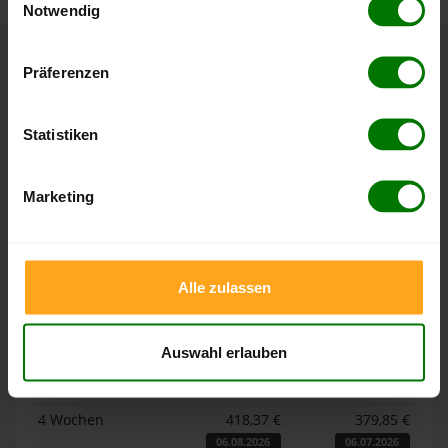
Notwendig
Hier finden Sie unser
Impressum
und unsere
Datenschutzerklärung
.
Präferenzen
Höchst- und Tiefststände der
Pelletspreise in Mengen
Statistiken
Die Tabellen zeigen die
Höchst- und Tiefststände der
Pelletspreise für lose Holzpellets und Holzpellets
Marketing
Sackware in Mengen
. Das dazugehörige Datum zeigt,
wann der Höchst- oder Tiefststand im jeweiligen Zeitraum
erreicht wurde.
Alle zulassen
Lose Holzpellets
Auswahl erlauben
Zeitraum
Höchststand
Tiefststand
4 Wochen
418,37 €
379,85 €
06.08.2026
06.07.2026