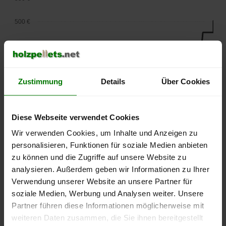
500 €
450 €
400 €
Zustimmung
Details
Über Cookies
350 €
300 €
Diese Webseite verwendet Cookies
Wir verwenden Cookies, um Inhalte und Anzeigen zu
250 €
personalisieren, Funktionen für soziale Medien anbieten
September
Januar
Mai
2025
2026
2026
zu können und die Zugriffe auf unsere Website zu
analysieren. Außerdem geben wir Informationen zu Ihrer
lose Ware
Sackware
Verwendung unserer Website an unsere Partner für
Die aktuelle Preisentwicklung für Holzpellets in Deutschland
soziale Medien, Werbung und Analysen weiter. Unsere
können Sie jederzeit auf unserer
Pelletspreise
-Seite
Partner führen diese Informationen möglicherweise mit
nachvollziehen.
weiteren Daten zusammen, die Sie ihnen bereitgestellt