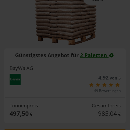
Günstigstes Angebot für
2 Paletten
BayWa AG
4,92
von 5
49 Bewertungen
Tonnenpreis
Gesamtpreis
497,50
985,04
€
€