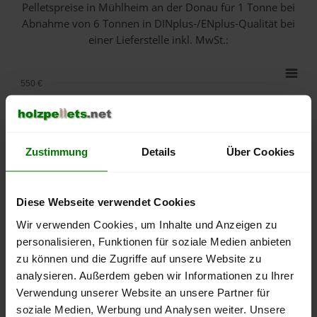
Pelletspreise in Mühlheim an der Donau für 1 Tonne bei
Abnahme
von 6 Tonnen
in DINplus-/ENplus-Qualität bei
einer Lieferstelle inkl. MwSt.:
550 €
500 €
450 €
Zustimmung
Details
Über Cookies
400 €
Diese Webseite verwendet Cookies
350 €
Wir verwenden Cookies, um Inhalte und Anzeigen zu
personalisieren, Funktionen für soziale Medien anbieten
300 €
zu können und die Zugriffe auf unsere Website zu
analysieren. Außerdem geben wir Informationen zu Ihrer
250 €
September
Januar
Mai
Verwendung unserer Website an unsere Partner für
2025
2026
2026
soziale Medien, Werbung und Analysen weiter. Unsere