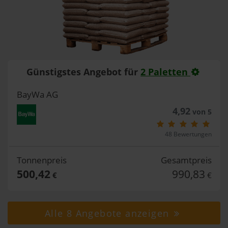
Günstigstes Angebot für
2 Paletten
BayWa AG
4,92
von 5
48 Bewertungen
Tonnenpreis
Gesamtpreis
500,42
990,83
€
€
Alle 8 Angebote anzeigen