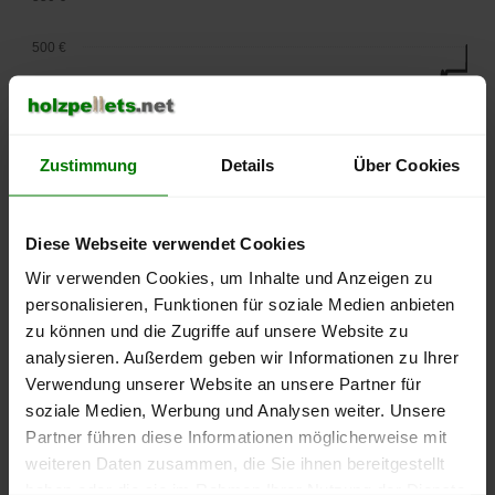
500 €
450 €
400 €
Zustimmung
Details
Über Cookies
350 €
Diese Webseite verwendet Cookies
300 €
Wir verwenden Cookies, um Inhalte und Anzeigen zu
250 €
personalisieren, Funktionen für soziale Medien anbieten
September
Januar
Mai
zu können und die Zugriffe auf unsere Website zu
2025
2026
2026
analysieren. Außerdem geben wir Informationen zu Ihrer
lose Ware
Sackware
Verwendung unserer Website an unsere Partner für
Die aktuelle Preisentwicklung für Holzpellets in Deutschland
soziale Medien, Werbung und Analysen weiter. Unsere
können Sie jederzeit auf unserer
Pelletspreise
-Seite
Partner führen diese Informationen möglicherweise mit
nachvollziehen.
weiteren Daten zusammen, die Sie ihnen bereitgestellt
haben oder die sie im Rahmen Ihrer Nutzung der Dienste