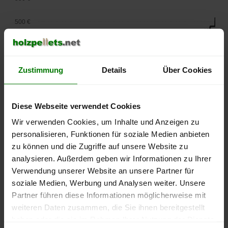
500 €
450 €
400 €
Zustimmung
Details
Über Cookies
350 €
Diese Webseite verwendet Cookies
300 €
Wir verwenden Cookies, um Inhalte und Anzeigen zu
personalisieren, Funktionen für soziale Medien anbieten
250 €
zu können und die Zugriffe auf unsere Website zu
September
Januar
Mai
2025
2026
2026
analysieren. Außerdem geben wir Informationen zu Ihrer
Verwendung unserer Website an unsere Partner für
lose Ware
Sackware
soziale Medien, Werbung und Analysen weiter. Unsere
Die aktuelle Preisentwicklung für Holzpellets in Deutschland
Partner führen diese Informationen möglicherweise mit
können Sie jederzeit auf unserer
Pelletspreise
-Seite
weiteren Daten zusammen, die Sie ihnen bereitgestellt
nachvollziehen.
haben oder die sie im Rahmen Ihrer Nutzung der Dienste