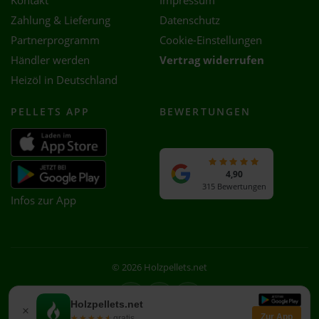
Kontakt
Impressum
Zahlung & Lieferung
Datenschutz
Partnerprogramm
Cookie-Einstellungen
Händler werden
Vertrag widerrufen
Heizöl in Deutschland
PELLETS APP
BEWERTUNGEN
4,90
315 Bewertungen
Infos zur App
© 2026 Holzpellets.net
Facebook
Instagram
WhatsApp
Holzpellets.net
×
Zur App
★★★★★
★★★★★
gratis