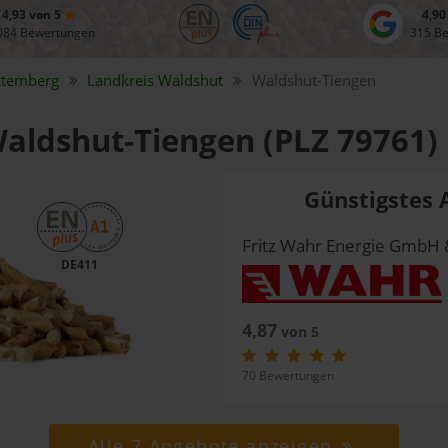
4,93 von 5
4,90
084 Bewertungen
315 B
ttemberg
Landkreis
Waldshut
Waldshut-Tiengen
Waldshut-Tiengen (PLZ 79761)
Günstigstes 
Fritz Wahr Energie GmbH 
DE411
4,87
von 5
70 Bewertungen
Alle 7 Angebote anzeigen