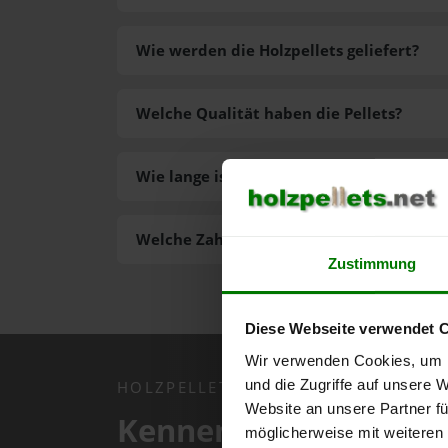
Wie werden die Holzpellets geliefert?
Welche Qualität haben die Pellets?
Wie lange ist die Lieferzeit der Pellets?
Welche Zahlungsarten gibt es?
Zustimmung
Diese Webseite verwendet 
Wir verwenden Cookies, um I
und die Zugriffe auf unsere 
HOLZPELLETS.NET APP
Website an unsere Partner fü
Kennen Sie schon uns
möglicherweise mit weiteren