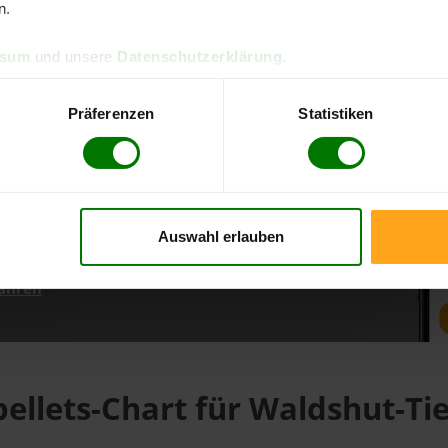
n.
ssum
und unsere
Datenschutzerklärung
.
d direkt online bestellen
m aktuellen Stand
Präferenzen
Statistiken
erfolgen
Auswahl erlauben
fahren
pellets-Chart für Waldshut-Ti