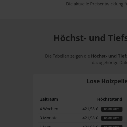
Die aktuelle Preisentwicklung f
Höchst- und Tief
Die Tabellen zeigen die
Höchst- und Tief
dazugehörige Datu
Lose Holzpell
Zeitraum
Höchststand
4 Wochen
421,58 €
06.08.2026
3 Monate
421,58 €
06.08.2026
1 Jahr
421,58 €