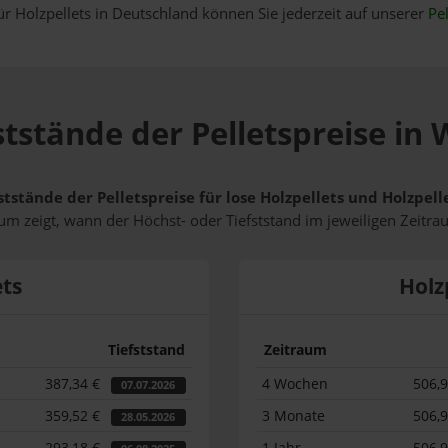
ür Holzpellets in Deutschland können Sie jederzeit auf unserer
Pel
ststände der Pelletspreise in
ststände der Pelletspreise für lose Holzpellets und Holzpe
m zeigt, wann der Höchst- oder Tiefststand im jeweiligen Zeitra
ets
Holz
Tiefststand
Zeitraum
387,34 €
4 Wochen
506,
07.07.2026
359,52 €
3 Monate
506,
28.05.2026
293,18 €
1 Jahr
506,