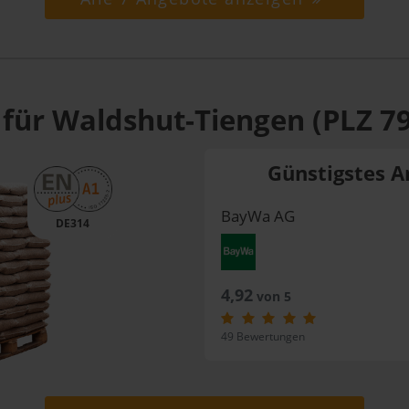
 für Waldshut-Tiengen (PLZ 7
Günstigstes A
BayWa AG
DE314
4,92
von 5
49 Bewertungen