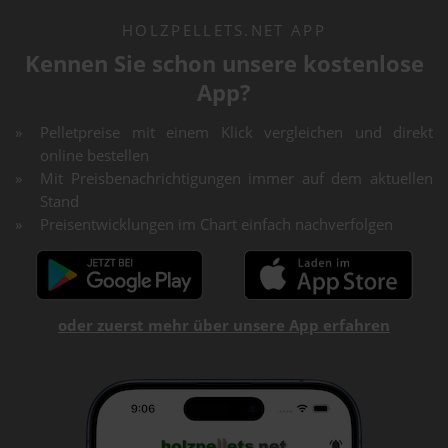
HOLZPELLETS.NET APP
Kennen Sie schon unsere kostenlose
App?
Pelletpreise mit einem Klick vergleichen und direkt
online bestellen
Mit Preisbenachrichtigungen immer auf dem aktuellen
Stand
Preisentwicklungen im Chart einfach nachverfolgen
oder zuerst mehr über unsere App erfahren