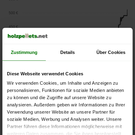
500 €
450 €
400 €
Zustimmung
Details
Über Cookies
350 €
300 €
Diese Webseite verwendet Cookies
250 €
Wir verwenden Cookies, um Inhalte und Anzeigen zu
September
Januar
Mai
personalisieren, Funktionen für soziale Medien anbieten
2025
2026
2026
zu können und die Zugriffe auf unsere Website zu
lose Ware
Sackware
analysieren. Außerdem geben wir Informationen zu Ihrer
Die aktuelle Preisentwicklung für Holzpellets in Deutschland
Verwendung unserer Website an unsere Partner für
können Sie jederzeit auf unserer
Pelletspreise
-Seite
soziale Medien, Werbung und Analysen weiter. Unsere
nachvollziehen.
Partner führen diese Informationen möglicherweise mit
weiteren Daten zusammen, die Sie ihnen bereitgestellt