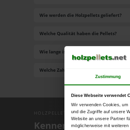
Wie werden die Holzpellets geliefert?
Welche Qualität haben die Pellets?
Wie lange ist die Lieferzeit der Pellets?
Welche Zahlungsarten gibt es?
Zustimmung
Diese Webseite verwendet 
Wir verwenden Cookies, um I
und die Zugriffe auf unsere 
HOLZPELLETS.NET APP
Website an unsere Partner fü
Kennen Sie schon uns
möglicherweise mit weiteren