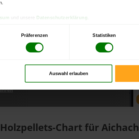
n.
ssum
und unsere
Datenschutzerklärung
.
d direkt online bestellen
m aktuellen Stand
Präferenzen
Statistiken
erfolgen
Auswahl erlauben
fahren
Holzpellets-Chart für Aichach