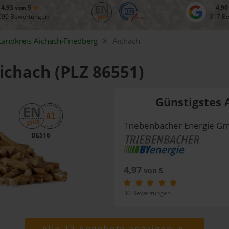
4,93 von 5
4,90
090 Bewertungen
317 B
Landkreis
Aichach-Friedberg
Aichach
Aichach (PLZ 86551)
Günstigstes 
Triebenbacher Energie G
DE516
4,97
von 5
30 Bewertungen