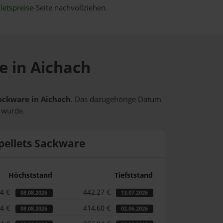
letspreise
-Seite nachvollziehen.
e in Aichach
Sackware in Aichach
. Das dazugehörige Datum
t wurde.
pellets Sackware
Höchststand
Tiefststand
74 €
442,27 €
08.08.2026
13.07.2026
74 €
414,60 €
08.08.2026
02.06.2026