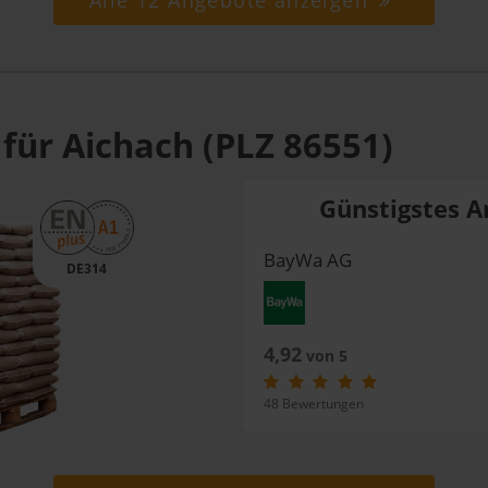
Alle 12 Angebote anzeigen
für Aichach (PLZ 86551)
Günstigstes A
BayWa AG
DE314
4,92
von 5
48 Bewertungen