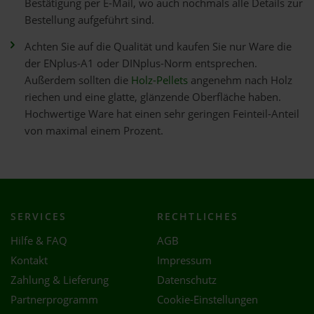
Bestätigung per E-Mail, wo auch nochmals alle Details zur
Bestellung aufgeführt sind.
Achten Sie auf die Qualität und kaufen Sie nur Ware die
der ENplus-A1 oder DINplus-Norm entsprechen.
Außerdem sollten die
Holz-Pellets
angenehm nach Holz
riechen und eine glatte, glänzende Oberfläche haben.
Hochwertige Ware hat einen sehr geringen Feinteil-Anteil
von maximal einem Prozent.
SERVICES
RECHTLICHES
Hilfe & FAQ
AGB
Kontakt
Impressum
Zahlung & Lieferung
Datenschutz
Partnerprogramm
Cookie-Einstellungen