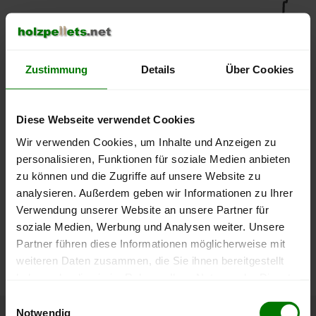
450 €
400 €
Zustimmung
Details
Über Cookies
350 €
Diese Webseite verwendet Cookies
300 €
Wir verwenden Cookies, um Inhalte und Anzeigen zu
250 €
personalisieren, Funktionen für soziale Medien anbieten
September
Januar
Mai
zu können und die Zugriffe auf unsere Website zu
2025
2026
2026
analysieren. Außerdem geben wir Informationen zu Ihrer
lose Ware
Sackware
Verwendung unserer Website an unsere Partner für
Die aktuelle Preisentwicklung für Holzpellets in Deutschland
soziale Medien, Werbung und Analysen weiter. Unsere
können Sie jederzeit auf unserer
Pelletspreise
-Seite
Partner führen diese Informationen möglicherweise mit
nachvollziehen.
weiteren Daten zusammen, die Sie ihnen bereitgestellt
haben oder die sie im Rahmen Ihrer Nutzung der Dienste
gesammelt haben.
Einwilligungsauswahl
Notwendig