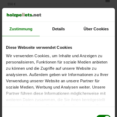
550 €
500 €
450 €
Zustimmung
Details
Über Cookies
400 €
Diese Webseite verwendet Cookies
350 €
Wir verwenden Cookies, um Inhalte und Anzeigen zu
personalisieren, Funktionen für soziale Medien anbieten
300 €
zu können und die Zugriffe auf unsere Website zu
analysieren. Außerdem geben wir Informationen zu Ihrer
250 €
September
Januar
Mai
Verwendung unserer Website an unsere Partner für
2025
2026
2026
soziale Medien, Werbung und Analysen weiter. Unsere
lose Ware
Sackware
Partner führen diese Informationen möglicherweise mit
weiteren Daten zusammen, die Sie ihnen bereitgestellt
Die aktuelle Preisentwicklung für Holzpellets in Deutschland
haben oder die sie im Rahmen Ihrer Nutzung der Dienste
können Sie jederzeit auf unserer
Pelletspreise
-Seite
gesammelt haben.
Einwilligungsauswahl
nachvollziehen.