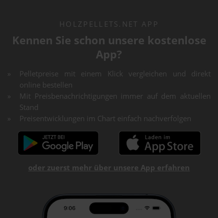
HOLZPELLETS.NET APP
Kennen Sie schon unsere kostenlose
App?
Pelletpreise mit einem Klick vergleichen und direkt
online bestellen
Mit Preisbenachrichtigungen immer auf dem aktuellen
Stand
Preisentwicklungen im Chart einfach nachverfolgen
oder zuerst mehr über unsere App erfahren