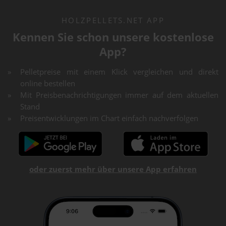
HOLZPELLETS.NET APP
Kennen Sie schon unsere kostenlose
App?
Pelletpreise mit einem Klick vergleichen und direkt
online bestellen
Mit Preisbenachrichtigungen immer auf dem aktuellen
Stand
Preisentwicklungen im Chart einfach nachverfolgen
oder zuerst mehr über unsere App erfahren