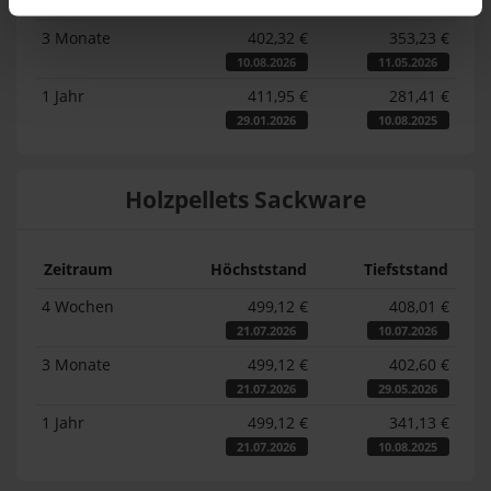
10.08.2026
11.07.2026
3 Monate
402,32 €
353,23 €
10.08.2026
11.05.2026
1 Jahr
411,95 €
281,41 €
29.01.2026
10.08.2025
Holzpellets Sackware
Zeitraum
Höchststand
Tiefststand
4 Wochen
499,12 €
408,01 €
21.07.2026
10.07.2026
3 Monate
499,12 €
402,60 €
21.07.2026
29.05.2026
1 Jahr
499,12 €
341,13 €
21.07.2026
10.08.2025