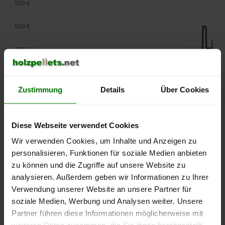
550 €
500 €
450 €
400 €
Zustimmung
Details
Über Cookies
350 €
300 €
Diese Webseite verwendet Cookies
Wir verwenden Cookies, um Inhalte und Anzeigen zu
250 €
September
Januar
Mai
personalisieren, Funktionen für soziale Medien anbieten
2025
2026
2026
zu können und die Zugriffe auf unsere Website zu
lose Ware
Sackware
analysieren. Außerdem geben wir Informationen zu Ihrer
Verwendung unserer Website an unsere Partner für
Die aktuelle Preisentwicklung für Holzpellets in Deutschland
soziale Medien, Werbung und Analysen weiter. Unsere
können Sie jederzeit auf unserer
Pelletspreise
-Seite
Partner führen diese Informationen möglicherweise mit
nachvollziehen.