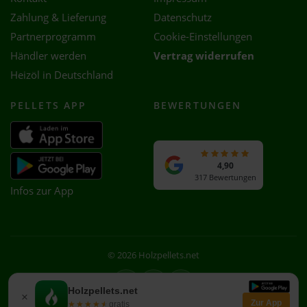
Zahlung & Lieferung
Datenschutz
Partnerprogramm
Cookie-Einstellungen
Händler werden
Vertrag widerrufen
Heizöl in Deutschland
PELLETS APP
BEWERTUNGEN
4,90
317 Bewertungen
Infos zur App
© 2026 Holzpellets.net
Facebook
Instagram
WhatsApp
Holzpellets.net
×
Zur App
★★★★★
★★★★★
gratis