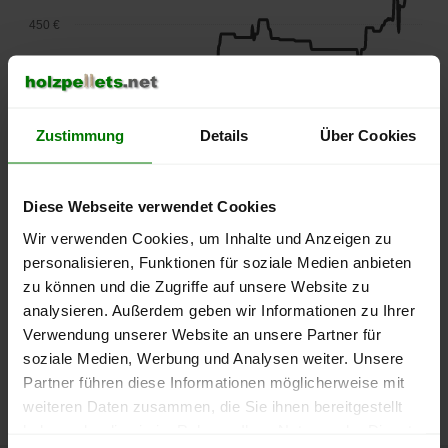
450 €
400 €
Zustimmung
Details
Über Cookies
350 €
300 €
Diese Webseite verwendet Cookies
Wir verwenden Cookies, um Inhalte und Anzeigen zu
250 €
personalisieren, Funktionen für soziale Medien anbieten
September
Januar
Mai
2025
2026
2026
zu können und die Zugriffe auf unsere Website zu
lose Ware
Sackware
analysieren. Außerdem geben wir Informationen zu Ihrer
Verwendung unserer Website an unsere Partner für
Die aktuelle Preisentwicklung für Holzpellets in Deutschland
soziale Medien, Werbung und Analysen weiter. Unsere
können Sie jederzeit auf unserer
Pelletspreise
-Seite
Partner führen diese Informationen möglicherweise mit
nachvollziehen.
weiteren Daten zusammen, die Sie ihnen bereitgestellt
haben oder die sie im Rahmen Ihrer Nutzung der Dienste